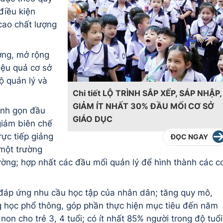
điều kiện
cao chất lượng
ường, mở rộng
iệu quả cơ sở
ộ quản lý và
Chi tiết LỘ TRÌNH SẮP XẾP, SÁP NHẬP,
GIẢM ÍT NHẤT 30% ĐẦU MỐI CƠ SỞ
inh gọn đầu
GIÁO DỤC
“giảm biên chế
rực tiếp giảng
ĐỌC NGAY
 một trường
ường; hợp nhất các đầu mối quản lý để hình thành các c
 đáp ứng nhu cầu học tập của nhân dân; tăng quy mô,
g học phổ thông, góp phần thực hiện mục tiêu đến năm
n cho trẻ 3, 4 tuổi; có ít nhất 85% người trong độ tuổi