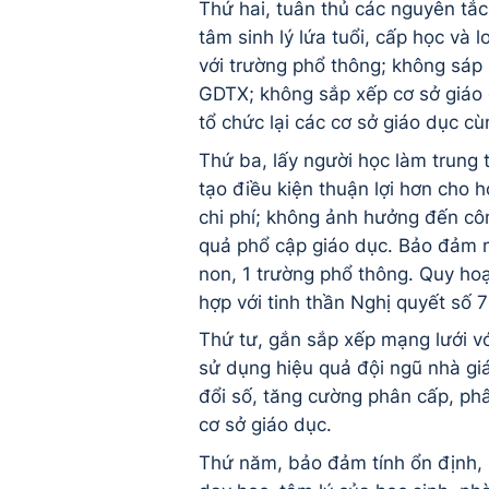
Thứ hai, tuân thủ các nguyên tắ
tâm sinh lý lứa tuổi, cấp học và
với trường phổ thông; không sá
GDTX; không sắp xếp cơ sở giáo d
tổ chức lại các cơ sở giáo dục cù
Thứ ba, lấy người học làm trung 
tạo điều kiện thuận lợi hơn cho h
chi phí; không ảnh hưởng đến côn
quả phổ cập giáo dục. Bảo đảm m
non, 1 trường phổ thông. Quy hoạ
hợp với tinh thần Nghị quyết số
Thứ tư, gắn sắp xếp mạng lưới vớ
sử dụng hiệu quả đội ngũ nhà gi
đổi số, tăng cường phân cấp, phâ
cơ sở giáo dục.
Thứ năm, bảo đảm tính ổn định, 