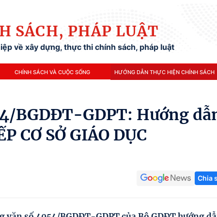
H SÁCH, PHÁP LUẬT
ệp về xây dựng, thực thi chính sách, pháp luật
CHÍNH SÁCH VÀ CUỘC SỐNG
HƯỚNG DẪN THỰC HIỆN CHÍNH SÁCH
054/BGDĐT-GDPT: Hướng dẫ
ẾP CƠ SỞ GIÁO DỤC
Chia 
ng văn số 4054/BGDĐT-GDPT của Bộ GDĐT hướng d