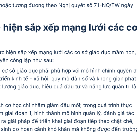
 hoặc tương đương theo Nghị quyết số 71-NQ/TW ngày
 hiện sắp xếp mạng lưới các c
c hiện sắp xếp mạng lưới các cơ sở giáo dục mầm non,
yên công lập như sau:
 cơ sở giáo dục phải phù hợp với mô hình chính quyền đ
riển kinh tế - xã hội, quy mô dân số và không gian phát
t lượng giáo dục, hiệu quả đầu tư và năng lực quản trị l
h cơ học chỉ nhằm giảm đầu mối; trong quá trình thực
m giai đoạn 1, hình thành mô hình quản lý, đánh giá tác
ra giải pháp để triển khai giai đoạn tiếp theo chặt chẽ,
c sinh do hoàn cảnh khó khăn mà không được đến trườn