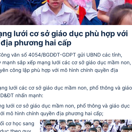
g lưới cơ sở giáo dục phù hợp với
 địa phương hai cấp
Công văn số 4054/BGDĐT-GDPT gửi UBND các tỉnh,
y mạnh sắp xếp mạng lưới các cơ sở giáo dục mầm non,
yên công lập phù hợp với mô hình chính quyền địa
ng lưới các cơ sở giáo dục mầm non, phổ thông và giáo
 GD&ĐT nhấn mạnh:
g lưới cơ sở giáo dục mầm non, phổ thông và giáo dục
ới mô hình chính quyền địa phương hai cấp;
ối cơ học sang
o dục theo quy