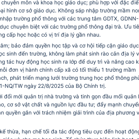
c chuyên môn và khoa học giáo dục; phù hợp với đặc đi
 loại hình cơ sở giáo dục. Không sáp nhập trường mầm no
p nhập trường phổ thông với các trung tâm GDTX, GDNN-
ục chuyên biệt với các trường phổ thông đại trà. Ưu ti
ng cấp học hoặc có vị trí địa lý gần nhau.
tâm; bảo đảm quyền học tập và cơ hội tiếp cận giáo dục
ọc sinh đến trường, không làm phát sinh rào cản địa lý 
g tác huy động học sinh ra lớp để duy trì và nâng cao k
ỗi đơn vị hành chính cấp xã có tối thiểu 1 trường mầm
ch, phát triển mạng lưới trường trung học phổ thông ph
 71-NQ/TW ngày 22/8/2025 của Bộ Chính trị.
i đổi mới quản trị nhà trường và tinh gọn đầu mối quản l
áo, cơ sở vật chất và nguồn lực đầu tư; đẩy mạnh chuyể
n quyền gắn với trách nhiệm giải trình của địa phương 
kế thừa, hạn chế tối đa tác động tiêu cực đến hoạt độn