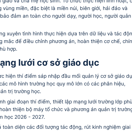
 giáo và cha mẹ học sinh. Tổ chức thực hiện linh hoạt, 
g vùng miền, đặc biệt là miền núi, biên giới, hải đảo và
 bảo đảm an toàn cho người dạy, người học, người quản
ng xuyên tình hình thực hiện dựa trên dữ liệu và tác độ
ớng mắc để điều chỉnh phương án, hoàn thiện cơ chế, chí
hù hợp.
ạng lưới cơ sở giáo dục
hực hiện thí điểm sáp nhập đầu mối quản lý cơ sở giáo d
 các mô hình trường học quy mô lớn có các phân hiệu,
ản trị trường học.
 giai đoạn thí điểm, thiết lập mạng lưới trường lớp ph
 hoàn thiện bộ máy tổ chức và phương án quản trị trườn
m học 2026 - 2027.
toàn diện các đối tượng tác động, rút kinh nghiệm giai