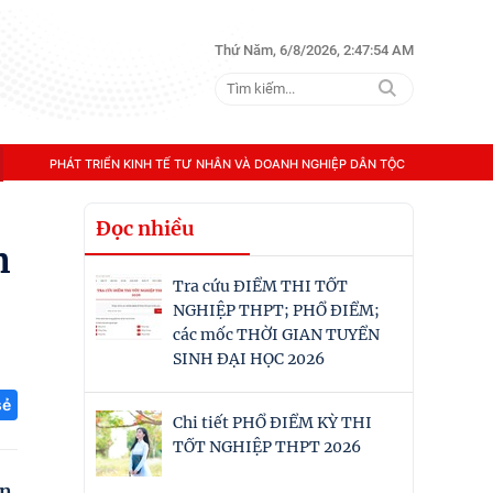
Thứ Năm, 6/8/2026, 2:47:56 AM
PHÁT TRIỂN KINH TẾ TƯ NHÂN VÀ DOANH NGHIỆP DÂN TỘC
Đọc nhiều
n
Tra cứu ĐIỂM THI TỐT
NGHIỆP THPT; PHỔ ĐIỂM;
các mốc THỜI GIAN TUYỂN
SINH ĐẠI HỌC 2026
sẻ
Chi tiết PHỔ ĐIỂM KỲ THI
TỐT NGHIỆP THPT 2026
ẫn