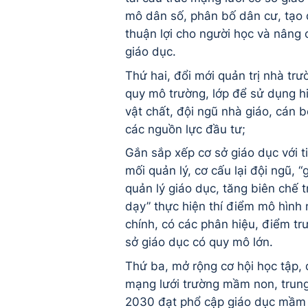
mô dân số, phân bố dân cư, tạo 
thuận lợi cho người học và nâng 
giáo dục.
Thứ hai, đổi mới quản trị nhà tr
quy mô trường, lớp để sử dụng h
vật chất, đội ngũ nhà giáo, cán b
các nguồn lực đầu tư;
Gắn sắp xếp cơ sở giáo dục với t
mối quản lý, cơ cấu lại đội ngũ, 
quản lý giáo dục, tăng biên chế t
dạy” thực hiện thí điểm mô hình
chính, có các phân hiệu, điểm tr
sở giáo dục có quy mô lớn.
Thứ ba, mở rộng cơ hội học tập,
mạng lưới trường mầm non, trun
2030 đạt phổ cập giáo dục mầm no