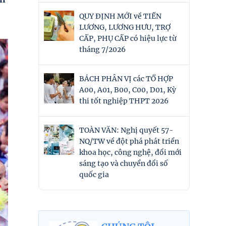
QUY ĐỊNH MỚI về TIỀN
LƯƠNG, LƯƠNG HƯU, TRỢ
CẤP, PHỤ CẤP có hiệu lực từ
tháng 7/2026
BÁCH PHÂN VỊ các TỔ HỢP
A00, A01, B00, C00, D01, Kỳ
thi tốt nghiệp THPT 2026
TOÀN VĂN: Nghị quyết 57-
NQ/TW về đột phá phát triển
khoa học, công nghệ, đổi mới
sáng tạo và chuyển đổi số
quốc gia