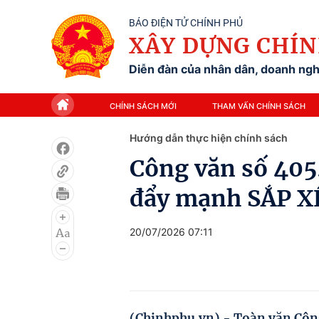
BÁO ĐIỆN TỬ CHÍNH PHỦ
XÂY DỰNG CHÍN
Diễn đàn của nhân dân, doanh nghi
CHÍNH SÁCH MỚI
THAM VẤN CHÍNH SÁCH
Hướng dẫn thực hiện chính sách
Công văn số 4
đẩy mạnh SẮP X
20/07/2026 07:11
(Chinhphu.vn) - Toàn văn Cô