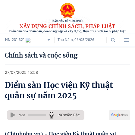
BÁO ĐIỆN TỬ CHÍNH PHỦ
XÂY DỰNG CHÍNH SÁCH, PHÁP LUẬT
Diễn đàn của nhân dân, doanh nghiệp về xây dựng, thực thi chính sách, pháp luật
HN
23°-32°
Thứ Năm, 06/08/2026
Danh mục
Chính sách và cuộc sống
Trang chủ
27/07/2025 15:58
Chính sách mới
Điểm sàn Học viện Kỹ thuật
Tham vấn chính sách
quân sự năm 2025
Người dân góp ý
Doanh nghiệp hiến kế
Nữ miền Bắc
0:00
Chính sách và cuộc sống
(Chinhphu.vn) - Học viện Kỹ thuật quân sự