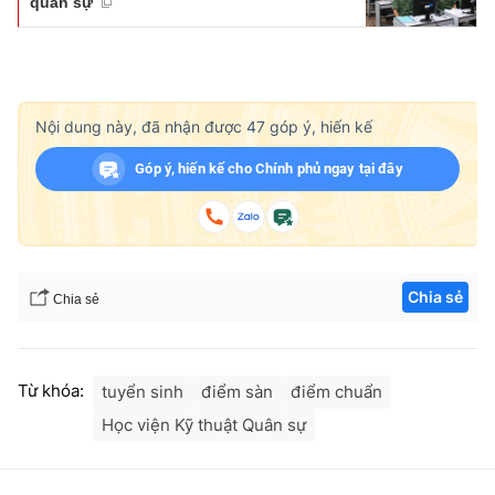
quân sự
Nội dung này, đã nhận được
47
góp ý, hiến kế
Góp ý, hiến kế cho Chính phủ ngay tại đây
Chia sẻ
Chia sẻ
Từ khóa:
tuyển sinh
điểm sàn
điểm chuẩn
Học viện Kỹ thuật Quân sự