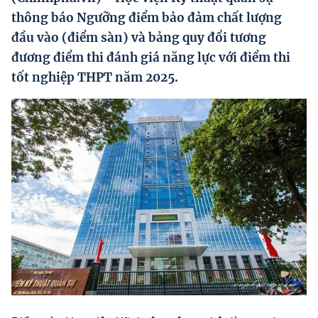
Hướng dẫn thực hiện chính sách
thông báo Ngưỡng điểm bảo đảm chất lượng
đầu vào (điểm sàn) và bảng quy đổi tương
Phát triển kinh tế tư nhân và doanh nghiệp dân tộc
đương điểm thi đánh giá năng lực với điểm thi
Ocop và chuỗi giá trị Nông sản
tốt nghiệp THPT năm 2025.
Kinh tế tư nhân
Doanh nghiệp dân tộc
Khác
Video
Photo