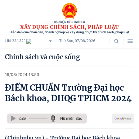
BÁO ĐIỆN TỬ CHÍNH PHỦ
XÂY DỰNG CHÍNH SÁCH, PHÁP LUẬT
Diễn đàn của nhân dân, doanh nghiệp về xây dựng, thực thi chính sách, pháp luật
HN
23°-32°
Thứ Sáu, 07/08/2026
Danh mục
Chính sách và cuộc sống
Trang chủ
19/08/2024 13:53
Chính sách mới
ĐIỂM CHUẨN Trường Đại học
Tham vấn chính sách
Bách khoa, ĐHQG TPHCM 2024
Người dân góp ý
Doanh nghiệp hiến kế
Nữ miền Bắc
0:00
Chính sách và cuộc sống
(Chinhphu.vn) - Trường Đại học Bách khoa ,