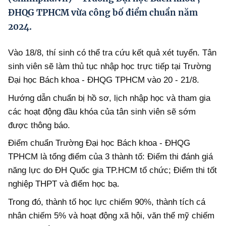
Hướng dẫn thực hiện chính sách
ĐHQG TPHCM vừa công bố điểm chuẩn năm
2024.
Phát triển kinh tế tư nhân và doanh nghiệp dân tộc
Ocop và chuỗi giá trị Nông sản
Vào 18/8, thí sinh có thể tra cứu kết quả xét tuyển. Tân
sinh viên sẽ làm thủ tục nhập học trực tiếp tại Trường
Kinh tế tư nhân
Đại học Bách khoa - ĐHQG TPHCM vào 20 - 21/8.
Doanh nghiệp dân tộc
Hướng dẫn chuẩn bị hồ sơ, lịch nhập học và tham gia
Khác
các hoạt động đầu khóa của tân sinh viên sẽ sớm
được thông báo.
Video
Điểm chuẩn Trường Đại học Bách khoa - ĐHQG
Photo
TPHCM là tổng điểm của 3 thành tố: Điểm thi đánh giá
năng lực do ĐH Quốc gia TP.HCM tổ chức; Điểm thi tốt
nghiệp THPT và điểm học bạ.
Trong đó, thành tố học lực chiếm 90%, thành tích cá
nhân chiếm 5% và hoạt động xã hội, văn thể mỹ chiếm