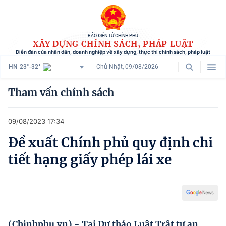
BÁO ĐIỆN TỬ CHÍNH PHỦ
XÂY DỰNG CHÍNH SÁCH, PHÁP LUẬT
Diễn đàn của nhân dân, doanh nghiệp về xây dựng, thực thi chính sách, pháp luật
HN
23°-32°
Chủ Nhật, 09/08/2026
Danh mục
Tham vấn chính sách
Trang chủ
09/08/2023 17:34
Chính sách mới
Đề xuất Chính phủ quy định chi
Tham vấn chính sách
tiết hạng giấy phép lái xe
Người dân góp ý
Doanh nghiệp hiến kế
Chính sách và cuộc sống
(Chinhphu.vn) - Tại Dự thảo Luật Trật tự an