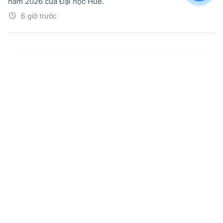
năm 2026 của Đại học Huế.
6 giờ trước
Sắp xếp, sáp nhập giảm 64,88% cơ sở
giáo dục; 1080 hiệu trưởng, hiệu phó
được bố trí công việc khác