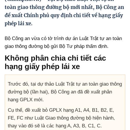
Hướng dẫn thực hiện chính sách
toàn giao thông đường bộ mới nhất, Bộ Công an
đề xuất Chính phủ quy định chi tiết về hạng giấy
Phát triển kinh tế tư nhân và doanh nghiệp dân tộc
phép lái xe.
Ocop và chuỗi giá trị Nông sản
Bộ Công an vừa có tờ trình dự án Luật Trật tự an toàn
Kinh tế tư nhân
giao thông đường bộ gửi Bộ Tư pháp thẩm định.
Doanh nghiệp dân tộc
Không phân chia chi tiết các
Khác
hạng giấy phép lái xe
Video
Trước đó, tại dự thảo Luật Trật tự an toàn giao thông
Photo
đường bộ (lần hai), Bộ Công an đã đề xuất phân
hạng GPLX mới.
Cụ thể, đề xuất bỏ GPLX hạng A1, A4, B1, B2, E,
FE, FC như Luật Giao thông đường bộ hiện hành,
thay vào đó sẽ là các hạng A, A3, B, C1, C.