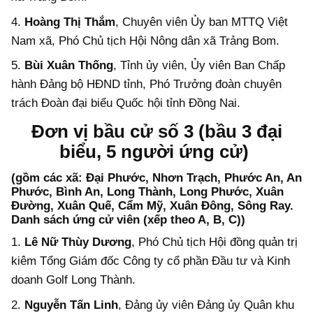
4.
Hoàng Thị Thắm
, Chuyên viên Ủy ban MTTQ Việt
Nam xã, Phó Chủ tịch Hội Nông dân xã Trảng Bom.
5.
Bùi Xuân Thống
, Tỉnh ủy viên, Ủy viên Ban Chấp
hành Đảng bộ HĐND tỉnh, Phó Trưởng đoàn chuyên
trách Đoàn đại biểu Quốc hội tỉnh Đồng Nai.
Đơn vị bầu cử số 3 (bầu 3 đại
biểu, 5 người ứng cử)
(gồm các xã: Đại Phước, Nhơn Trạch, Phước An, An
Phước, Bình An, Long Thành, Long Phước, Xuân
Đường, Xuân Quế, Cẩm Mỹ, Xuân Đông, Sông Ray.
Danh sách ứng cử viên (xếp theo A, B, C))
1.
Lê Nữ Thùy Dương
, Phó Chủ tịch Hội đồng quản trị
kiêm Tổng Giám đốc Công ty cổ phần Đầu tư và Kinh
doanh Golf Long Thành.
2.
Nguyễn Tấn Linh
, Đảng ủy viên Đảng ủy Quân khu