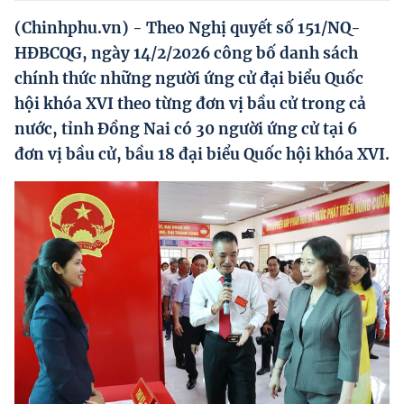
Hướng dẫn thực hiện chính sách
(Chinhphu.vn) - Theo Nghị quyết số 151/NQ-
Phát triển kinh tế tư nhân và doanh nghiệp dân tộc
HĐBCQG, ngày 14/2/2026 công bố danh sách
chính thức những người ứng cử đại biểu Quốc
Ocop và chuỗi giá trị Nông sản
hội khóa XVI theo từng đơn vị bầu cử trong cả
Kinh tế tư nhân
nước, tỉnh Đồng Nai có 30 người ứng cử tại 6
đơn vị bầu cử, bầu 18 đại biểu Quốc hội khóa XVI.
Doanh nghiệp dân tộc
Khác
Video
Photo