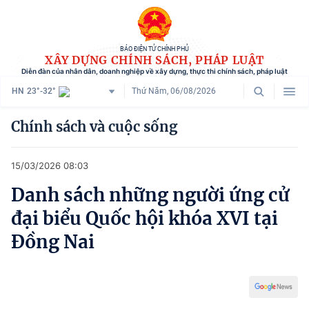
BÁO ĐIỆN TỬ CHÍNH PHỦ
XÂY DỰNG CHÍNH SÁCH, PHÁP LUẬT
Diễn đàn của nhân dân, doanh nghiệp về xây dựng, thực thi chính sách, pháp luật
HN
23°-32°
Thứ Năm, 06/08/2026
Danh mục
Chính sách và cuộc sống
Trang chủ
15/03/2026 08:03
Chính sách mới
Danh sách những người ứng cử
Tham vấn chính sách
đại biểu Quốc hội khóa XVI tại
Người dân góp ý
Đồng Nai
Doanh nghiệp hiến kế
Chính sách và cuộc sống