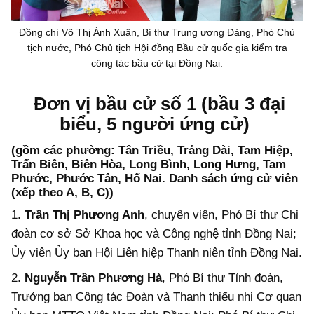
Đồng chí Võ Thị Ánh Xuân, Bí thư Trung ương Đảng, Phó Chủ
tịch nước, Phó Chủ tịch Hội đồng Bầu cử quốc gia kiểm tra
công tác bầu cử tại Đồng Nai.
Đơn vị bầu cử số 1 (bầu 3 đại
biểu, 5 người ứng cử)
(gồm các phường: Tân Triều, Trảng Dài, Tam Hiệp,
Trấn Biên, Biên Hòa, Long Bình, Long Hưng, Tam
Phước, Phước Tân, Hố Nai. Danh sách ứng cử viên
(xếp theo A, B, C))
1.
Trần Thị Phương Anh
, chuyên viên, Phó Bí thư Chi
đoàn cơ sở Sở Khoa học và Công nghệ tỉnh Đồng Nai;
Ủy viên Ủy ban Hội Liên hiệp Thanh niên tỉnh Đồng Nai.
2.
Nguyễn Trần Phương Hà
, Phó Bí thư Tỉnh đoàn,
Trưởng ban Công tác Đoàn và Thanh thiếu nhi Cơ quan