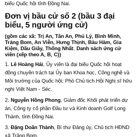
biểu Quốc hội tỉnh Đồng Nai.
Đơn vị bầu cử số 2 (bầu 3 đại
biểu, 5 người ứng cử)
(gồm các xã: Trị An, Tân An, Phú Lý, Bình Minh,
Trảng Bom, An Viễn, Hưng Thịnh, Bàu Hàm, Gia
Kiệm, Dầu Giây, Thống Nhất. Danh sách ứng cử
viên (xếp theo A, B, C))
1.
Lê Hoàng Hải
, Ủy viên là đại biểu Quốc hội hoạt
động chuyên trách tại Ủy ban Khoa học, Công nghệ và
Môi trường của Quốc hội; Phó Chủ tịch Hội Nghị sĩ hữu
nghị Việt Nam - Séc.
2.
Nguyễn Hồng Phong
, Giám đốc Khối phát triển dự
án, Công ty cổ phần Đầu tư và Kinh doanh Golf Long
Thành, tỉnh Đồng Nai.
3.
Đặng Doãn Thành
, Bí thư Đảng ủy, Chủ tịch HĐND
xã Trảng Bom.