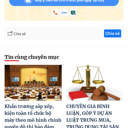
Góp ý, hiến kế cho Chính phủ ngay tại đây
Chia sẻ
Chia sẻ
Tin cùng chuyên mục
Khẩn trương sắp xếp,
CHUYÊN GIA BÌNH
kiện toàn tổ chức bộ
LUẬN, GÓP Ý DỰ ÁN
máy theo mô hình chính
LUẬT TRƯNG MUA,
quyền đô thị bảo đảm
TRƯNG DỤNG TÀI SẢN