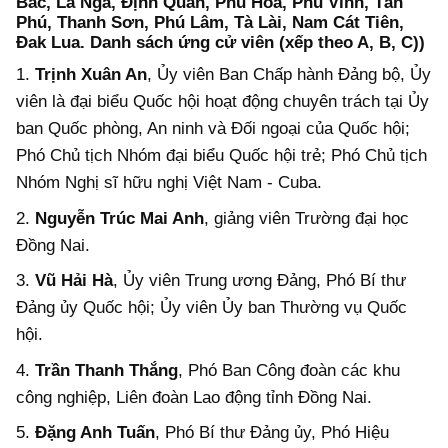
Bắc, La Ngà, Định Quán, Phú Hòa, Phú Vinh, Tân
Phú, Thanh Sơn, Phú Lâm, Tà Lài, Nam Cát Tiên,
Đak Lua. Danh sách ứng cử viên (xếp theo A, B, C))
1.
Trịnh Xuân An
, Ủy viên Ban Chấp hành Đảng bộ, Ủy
viên là đại biểu Quốc hội hoạt động chuyên trách tại Ủy
ban Quốc phòng, An ninh và Đối ngoại của Quốc hội;
Phó Chủ tịch Nhóm đại biểu Quốc hội trẻ; Phó Chủ tịch
Nhóm Nghị sĩ hữu nghị Việt Nam - Cuba.
2.
Nguyễn Trúc Mai Anh
, giảng viên Trường đại học
Đồng Nai.
3.
Vũ Hải Hà
, Ủy viên Trung ương Đảng, Phó Bí thư
Đảng ủy Quốc hội; Ủy viên Ủy ban Thường vụ Quốc
hội.
4.
Trần Thanh Thắng
, Phó Ban Công đoàn các khu
công nghiệp, Liên đoàn Lao động tỉnh Đồng Nai.
5.
Đặng Anh Tuấn
, Phó Bí thư Đảng ủy, Phó Hiệu