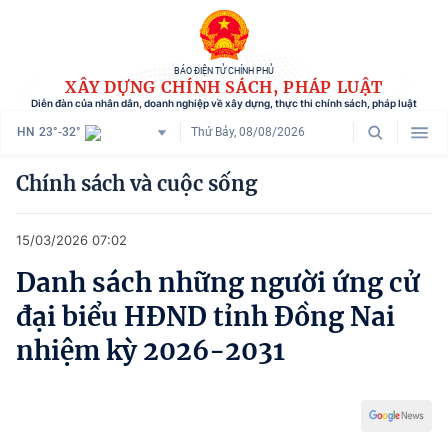
BÁO ĐIỆN TỬ CHÍNH PHỦ
XÂY DỰNG CHÍNH SÁCH, PHÁP LUẬT
Diễn đàn của nhân dân, doanh nghiệp về xây dựng, thực thi chính sách, pháp luật
HN
23°-32°
Thứ Bảy, 08/08/2026
Danh mục
Chính sách và cuộc sống
Trang chủ
15/03/2026 07:02
Chính sách mới
Danh sách những người ứng cử
Tham vấn chính sách
đại biểu HĐND tỉnh Đồng Nai
Người dân góp ý
nhiệm kỳ 2026-2031
Doanh nghiệp hiến kế
Chính sách và cuộc sống