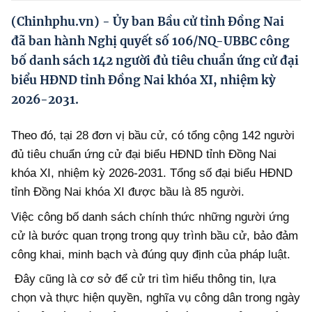
Hướng dẫn thực hiện chính sách
(Chinhphu.vn) - Ủy ban Bầu cử tỉnh Đồng Nai
Phát triển kinh tế tư nhân và doanh nghiệp dân tộc
đã ban hành Nghị quyết số 106/NQ-UBBC công
bố danh sách 142 người đủ tiêu chuẩn ứng cử đại
Ocop và chuỗi giá trị Nông sản
biểu HĐND tỉnh Đồng Nai khóa XI, nhiệm kỳ
Kinh tế tư nhân
2026-2031.
Doanh nghiệp dân tộc
Theo đó, tại 28 đơn vị bầu cử, có tổng cộng 142 người
Khác
đủ tiêu chuẩn ứng cử đại biểu HĐND tỉnh Đồng Nai
khóa XI, nhiệm kỳ 2026-2031. Tổng số đại biểu HĐND
Video
tỉnh Đồng Nai khóa XI được bầu là 85 người.
Photo
Việc công bố danh sách chính thức những người ứng
cử là bước quan trọng trong quy trình bầu cử, bảo đảm
công khai, minh bạch và đúng quy định của pháp luật.
Đây cũng là cơ sở để cử tri tìm hiểu thông tin, lựa
chọn và thực hiện quyền, nghĩa vụ công dân trong ngày