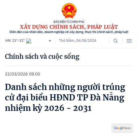
BÁO ĐIỆN TỬ CHÍNH PHỦ
XÂY DỰNG CHÍNH SÁCH, PHÁP LUẬT
Diễn đàn của nhân dân, doanh nghiệp về xây dựng, thực thi chính sách, pháp luật
HN
23°-32°
Thứ Năm, 06/08/2026
Danh mục
Chính sách và cuộc sống
Trang chủ
22/03/2026 09:00
Chính sách mới
Danh sách những người trúng
Tham vấn chính sách
cử đại biểu HĐND TP Đà Nẵng
Người dân góp ý
nhiệm kỳ 2026 - 2031
Doanh nghiệp hiến kế
Chính sách và cuộc sống