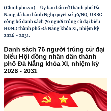
Hướng dẫn thực hiện chính sách
(Chinhphu.vn) - Ủy ban bầu cử thành phố Đà
Phát triển kinh tế tư nhân và doanh nghiệp dân tộc
Nẵng đã ban hành Nghị quyết số 36/NQ-UBBC
công bố danh sách 76 người trúng cử đại biểu
Ocop và chuỗi giá trị Nông sản
HĐND thành phố Đà Nẵng khóa XI, nhiệm kỳ
Kinh tế tư nhân
2026 - 2031.
Doanh nghiệp dân tộc
Danh sách 76 người trúng cử đại
Khác
biểu Hội đồng nhân dân thành
phố Đà Nẵng khóa XI, nhiệm kỳ
Video
2026 - 2031
Photo