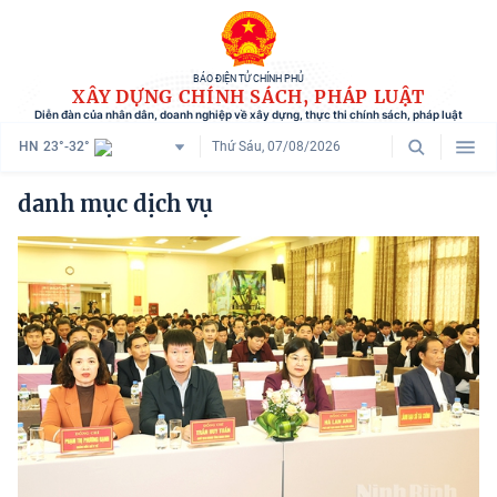
BÁO ĐIỆN TỬ CHÍNH PHỦ
XÂY DỰNG CHÍNH SÁCH, PHÁP LUẬT
Diễn đàn của nhân dân, doanh nghiệp về xây dựng, thực thi chính sách, pháp luật
HN
23°-32°
Thứ Sáu, 07/08/2026
Danh mục
danh mục dịch vụ
Trang chủ
Chính sách mới
Tham vấn chính sách
Người dân góp ý
Doanh nghiệp hiến kế
Chính sách và cuộc sống