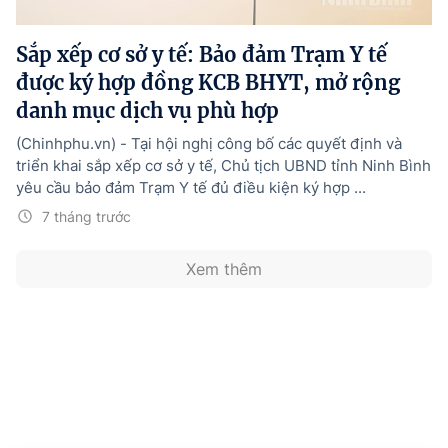
Hướng dẫn thực hiện chính sách
Sắp xếp cơ sở y tế: Bảo đảm Trạm Y tế
Phát triển kinh tế tư nhân và doanh nghiệp dân tộc
được ký hợp đồng KCB BHYT, mở rộng
Ocop và chuỗi giá trị Nông sản
danh mục dịch vụ phù hợp
Kinh tế tư nhân
(Chinhphu.vn) - Tại hội nghị công bố các quyết định và
triển khai sắp xếp cơ sở y tế, Chủ tịch UBND tỉnh Ninh Bình
Doanh nghiệp dân tộc
yêu cầu bảo đảm Trạm Y tế đủ điều kiện ký hợp ...
Khác
7 tháng trước
Video
Xem thêm
Photo