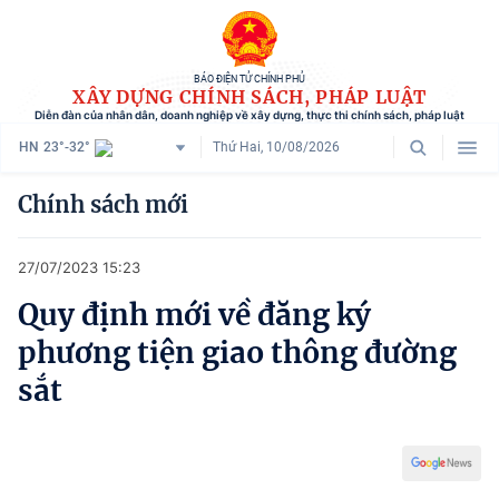
BÁO ĐIỆN TỬ CHÍNH PHỦ
XÂY DỰNG CHÍNH SÁCH, PHÁP LUẬT
Diễn đàn của nhân dân, doanh nghiệp về xây dựng, thực thi chính sách, pháp luật
HN
23°-32°
Thứ Hai, 10/08/2026
Danh mục
Chính sách mới
Trang chủ
27/07/2023 15:23
Chính sách mới
Quy định mới về đăng ký
Tham vấn chính sách
phương tiện giao thông đường
Người dân góp ý
sắt
Doanh nghiệp hiến kế
Chính sách và cuộc sống