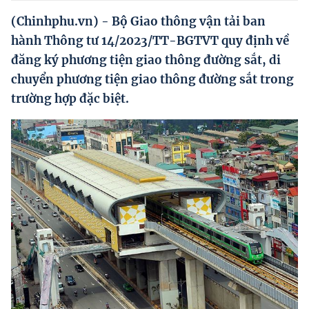
Hướng dẫn thực hiện chính sách
(Chinhphu.vn) - Bộ Giao thông vận tải ban
Phát triển kinh tế tư nhân và doanh nghiệp dân tộc
hành Thông tư 14/2023/TT-BGTVT quy định về
đăng ký phương tiện giao thông đường sắt, di
Ocop và chuỗi giá trị Nông sản
chuyển phương tiện giao thông đường sắt trong
Kinh tế tư nhân
trường hợp đặc biệt.
Doanh nghiệp dân tộc
Khác
Video
Photo