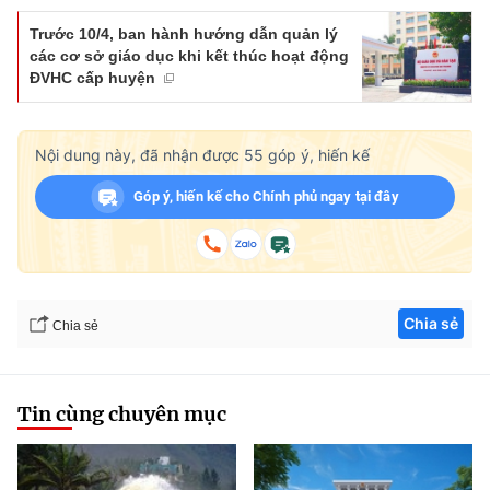
Trước 10/4, ban hành hướng dẫn quản lý
các cơ sở giáo dục khi kết thúc hoạt động
ĐVHC cấp huyện
Nội dung này, đã nhận được
55
góp ý, hiến kế
Góp ý, hiến kế cho Chính phủ ngay tại đây
Chia sẻ
Chia sẻ
Tin cùng chuyên mục