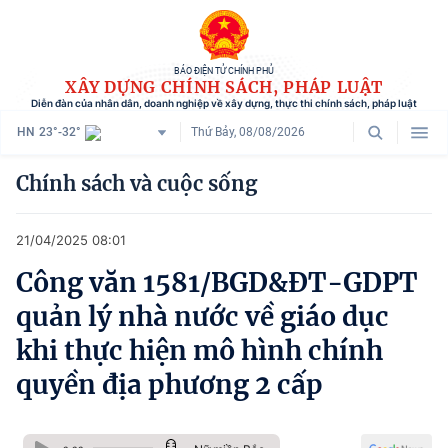
BÁO ĐIỆN TỬ CHÍNH PHỦ
XÂY DỰNG CHÍNH SÁCH, PHÁP LUẬT
Diễn đàn của nhân dân, doanh nghiệp về xây dựng, thực thi chính sách, pháp luật
HN
23°-32°
Thứ Bảy, 08/08/2026
Danh mục
Chính sách và cuộc sống
Trang chủ
21/04/2025 08:01
Chính sách mới
Công văn 1581/BGD&ĐT-GDPT
Tham vấn chính sách
quản lý nhà nước về giáo dục
Người dân góp ý
khi thực hiện mô hình chính
quyền địa phương 2 cấp
Doanh nghiệp hiến kế
Chính sách và cuộc sống