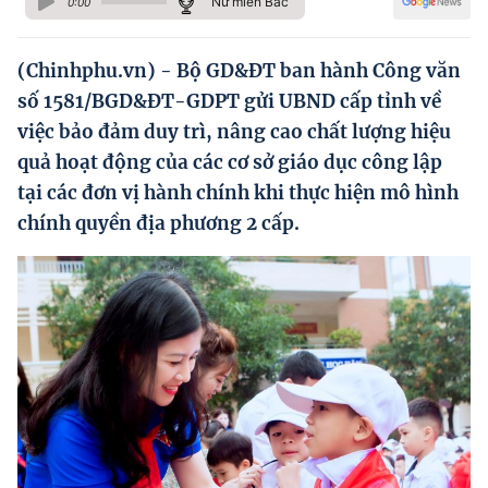
Nữ miền Bắc
0:00
Hướng dẫn thực hiện chính sách
Phát triển kinh tế tư nhân và doanh nghiệp dân tộc
(Chinhphu.vn) - Bộ GD&ĐT ban hành Công văn
số 1581/BGD&ĐT-GDPT gửi UBND cấp tỉnh về
Ocop và chuỗi giá trị Nông sản
việc bảo đảm duy trì, nâng cao chất lượng hiệu
Kinh tế tư nhân
quả hoạt động của các cơ sở giáo dục công lập
tại các đơn vị hành chính khi thực hiện mô hình
Doanh nghiệp dân tộc
chính quyền địa phương 2 cấp.
Khác
Video
Photo