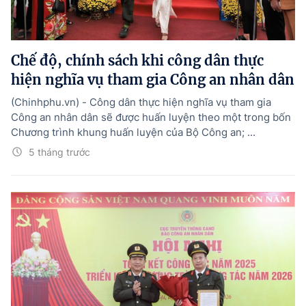
Tổng Giám đốc:
Nguyễn Hồng Sâm
Trụ sở: 16 Lê Hồng Phong - Ba Đình - Hà Nội.
Điện thoại: 080 43162; Fax: 080.48924;
Chế độ, chính sách khi công dân thực
Email: thongtinchinhphu@chinhphu.vn.
hiện nghĩa vụ tham gia Công an nhân dân
Theo dõi báo trên:
(Chinhphu.vn) - Công dân thực hiện nghĩa vụ tham gia
Công an nhân dân sẽ được huấn luyện theo một trong bốn
Chương trình khung huấn luyện của Bộ Công an; ...
Bản quyền thuộc Báo Điện tử Chính phủ - Cổng Thông tin điện tử Chính
phủ.
5 tháng trước
Ghi rõ nguồn "Báo Điện tử Chính phủ", "Cổng Thông tin điện tử Chính phủ",
hoặc www.baochinhphu.vn, www.chinhphu.vn khi phát hành lại thông tin
từ các nguồn này.