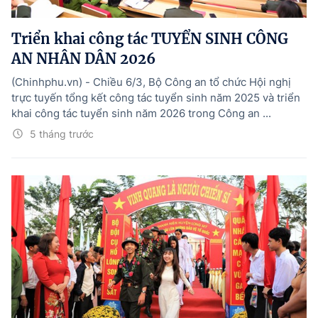
Hướng dẫn thực hiện chính sách
Triển khai công tác TUYỂN SINH CÔNG
Phát triển kinh tế tư nhân và doanh nghiệp dân tộc
AN NHÂN DÂN 2026
Ocop và chuỗi giá trị Nông sản
(Chinhphu.vn) - Chiều 6/3, Bộ Công an tổ chức Hội nghị
Kinh tế tư nhân
trực tuyến tổng kết công tác tuyển sinh năm 2025 và triển
khai công tác tuyển sinh năm 2026 trong Công an ...
Doanh nghiệp dân tộc
5 tháng trước
Khác
Video
Photo
© BÁO ĐIỆN TỬ CHÍNH PHỦ