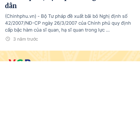
dân
(Chinhphu.vn) - Bộ Tư pháp đề xuất bãi bỏ Nghị định số
42/2007/NĐ-CP ngày 26/3/2007 của Chính phủ quy định
cấp bậc hàm của sĩ quan, hạ sĩ quan trong lực ...
3 năm trước
© BÁO ĐIỆN TỬ CHÍNH PHỦ
Trang chủ
Tin mới
Media
Văn bản mới
Menu
Tổng Biên tập:
Nguyễn Hồng Sâm
Giấy phép số: 19/GP-CBC, cấp ngày 10/5/2024
Trụ sở: 16 Lê Hồng Phong - Ba Đình - Hà Nội.
Điện thoại: 080 43162; Fax: 080.48924;
Email: thongtinchinhphu@chinhphu.vn.
Theo dõi trên: