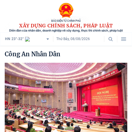
BÁO ĐIỆN TỬ CHÍNH PHỦ
XÂY DỰNG CHÍNH SÁCH, PHÁP LUẬT
Diễn đàn của nhân dân, doanh nghiệp về xây dựng, thực thi chính sách, pháp luật
HN
23°-32°
Thứ Bảy, 08/08/2026
Danh mục
Công An Nhân Dân
Trang chủ
Chính sách mới
Tham vấn chính sách
Người dân góp ý
Doanh nghiệp hiến kế
Chính sách và cuộc sống