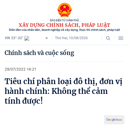
BÁO ĐIỆN TỬ CHÍNH PHỦ
XÂY DỰNG CHÍNH SÁCH, PHÁP LUẬT
Diễn đàn của nhân dân, doanh nghiệp về xây dựng, thực thi chính sách, pháp luật
HN
23°-32°
Thứ Hai, 10/08/2026
Danh mục
Chính sách và cuộc sống
Trang chủ
29/07/2022 14:21
Chính sách mới
Tiêu chí phân loại đô thị, đơn vị
Tham vấn chính sách
hành chính: Không thể cảm
Người dân góp ý
tính được!
Doanh nghiệp hiến kế
Chính sách và cuộc sống