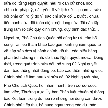
sửa đổi từng Nghị quyết; nêu rõ căn cứ khoa học,
chính trị pháp lý, các yếu tố về lịch sử… phạm vi sửa
đổi phải chỉ rõ lý do vì sao chỉ sửa đổi 1 bước, chưa
tiến hành sửa đổi toàn diện; nội dung sửa đổi cần tập
trung làm rõ các quy định chung, quy định đặc thù;…
Ngoài ra, Phó Chủ tịch Quốc hội cũng lưu ý, cần bổ
sung Tài liệu tham khảo bao gồm kinh nghiệm quốc tế
về sắp xếp đơn vị hành chính, đô thị; các biểu bảng
phân tích,chứng minh; dự thảo Nghị quyết mới;... Đồng
thời, trong quá trình sửa đổi, bổ sung 02 Nghị quyết
đảm bảo thống nhất đồng bộ; báo cáo thêm những việc
Chính phủ sẽ làm sau khi sửa đổi 02 Nghị quyết này,…
Phó Chủ tịch Quốc hội nhấn mạnh, trên cơ sở cuộc
làm việc, Thường trực Ủy ban Pháp luật chuẩn bị thông
báo Kết luận trong đó nêu rõ những nội dung cần được
Chính phủ tiếp thu, bổ sung ngay trong các dự thảo