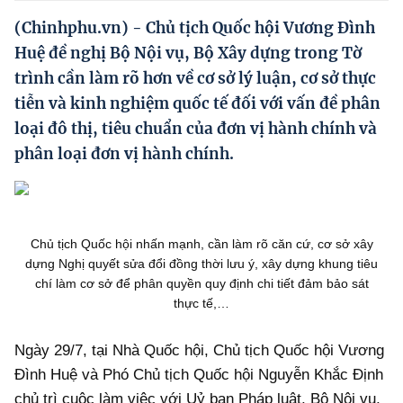
Hướng dẫn thực hiện chính sách
(Chinhphu.vn) - Chủ tịch Quốc hội Vương Đình
Phát triển kinh tế tư nhân và doanh nghiệp dân tộc
Huệ đề nghị Bộ Nội vụ, Bộ Xây dựng trong Tờ
trình cần làm rõ hơn về cơ sở lý luận, cơ sở thực
Ocop và chuỗi giá trị Nông sản
tiễn và kinh nghiệm quốc tế đối với vấn đề phân
Kinh tế tư nhân
loại đô thị, tiêu chuẩn của đơn vị hành chính và
phân loại đơn vị hành chính.
Doanh nghiệp dân tộc
Khác
Video
Chủ tịch Quốc hội nhấn mạnh, cần làm rõ căn cứ, cơ sở xây
dựng Nghị quyết sửa đổi đồng thời lưu ý, xây dựng khung tiêu
Photo
chí làm cơ sở để phân quyền quy định chi tiết đảm bảo sát
thực tế,…
Ngày 29/7, tại Nhà Quốc hội, Chủ tịch Quốc hội Vương
Đình Huệ và Phó Chủ tịch Quốc hội Nguyễn Khắc Định
chủ trì cuộc làm việc với Uỷ ban Pháp luật, Bộ Nội vụ,