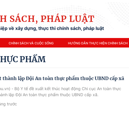
H SÁCH, PHÁP LUẬT
ệp về xây dựng, thực thi chính sách, pháp luật
CHÍNH SÁCH VÀ CUỘC SỐNG
HƯỚNG DẪN THỰC HIỆN CHÍNH SÁCH
 THỰC PHẨM
t thành lập Đội An toàn thực phẩm thuộc UBND cấp xã
u.vn) - Bộ Y tế đề xuất kết thúc hoạt động Chi cục An toàn thực
hành lập Đội An toàn thực phẩm thuộc UBND cấp xã.
áng trước