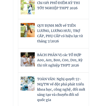
Chi tiết PHỔ ĐIỂM KỲ THI
TỐT NGHIỆP THPT 2026
QUY ĐỊNH MỚI về TIỀN
LƯƠNG, LƯƠNG HƯU, TRỢ
CẤP, PHỤ CẤP có hiệu lực từ
tháng 7/2026
BÁCH PHÂN VỊ các TỔ HỢP
A00, A01, B00, C00, D01, Kỳ
thi tốt nghiệp THPT 2026
TOÀN VĂN: Nghị quyết 57-
NQ/TW về đột phá phát triển
khoa học, công nghệ, đổi mới
sáng tạo và chuyển đổi số
quốc gia