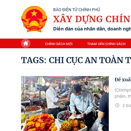
BÁO ĐIỆN TỬ CHÍNH PHỦ
XÂY DỰNG CHÍN
Diễn đàn của nhân dân, doanh nghi
CHÍNH SÁCH MỚI
THAM VẤN CHÍNH SÁCH
TAGS: CHI CỤC AN TOÀN
Đề xuấ
(Chinhph
phẩm, t
2 th