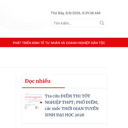
Thứ Bảy, 8/8/2026, 8:39:39 AM
PHÁT TRIỂN KINH TẾ TƯ NHÂN VÀ DOANH NGHIỆP DÂN TỘC
Đọc nhiều
Tra cứu ĐIỂM THI TỐT
NGHIỆP THPT; PHỔ ĐIỂM;
các mốc THỜI GIAN TUYỂN
SINH ĐẠI HỌC 2026