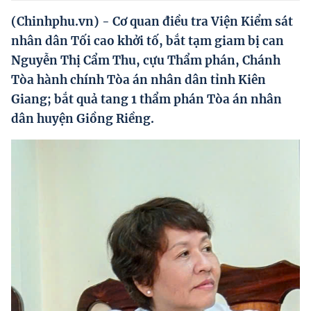
Hướng dẫn thực hiện chính sách
(Chinhphu.vn) - Cơ quan điều tra Viện Kiểm sát
Phát triển kinh tế tư nhân và doanh nghiệp dân tộc
nhân dân Tối cao khởi tố, bắt tạm giam bị can
Nguyễn Thị Cẩm Thu, cựu Thẩm phán, Chánh
Ocop và chuỗi giá trị Nông sản
Tòa hành chính Tòa án nhân dân tỉnh Kiên
Kinh tế tư nhân
Giang; bắt quả tang 1 thẩm phán Tòa án nhân
dân huyện Giồng Riềng.
Doanh nghiệp dân tộc
Khác
Video
Photo