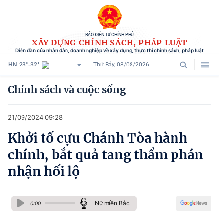
BÁO ĐIỆN TỬ CHÍNH PHỦ
XÂY DỰNG CHÍNH SÁCH, PHÁP LUẬT
Diễn đàn của nhân dân, doanh nghiệp về xây dựng, thực thi chính sách, pháp luật
HN
23°-32°
Thứ Bảy, 08/08/2026
Danh mục
Chính sách và cuộc sống
Trang chủ
21/09/2024 09:28
Chính sách mới
Khởi tố cựu Chánh Tòa hành
Tham vấn chính sách
chính, bắt quả tang thẩm phán
Người dân góp ý
nhận hối lộ
Doanh nghiệp hiến kế
Nữ miền Bắc
Chính sách và cuộc sống
0:00