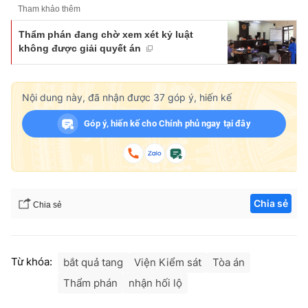
Tham khảo thêm
Thẩm phán đang chờ xem xét kỷ luật
không được giải quyết án
Nội dung này, đã nhận được
37
góp ý, hiến kế
Góp ý, hiến kế cho Chính phủ ngay tại đây
Chia sẻ
Chia sẻ
Từ khóa:
bắt quả tang
Viện Kiểm sát
Tòa án
Thẩm phán
nhận hối lộ