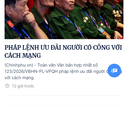
PHÁP LỆNH ƯU ĐÃI NGƯỜI CÓ CÔNG VỚI
CÁCH MẠNG
(Chinhphu.vn) - Toàn văn Văn bản hợp nhất số
123/2026/VBHN-PL-VPQH pháp lệnh ưu đãi người có công
với cách mạng.
12 giờ trước