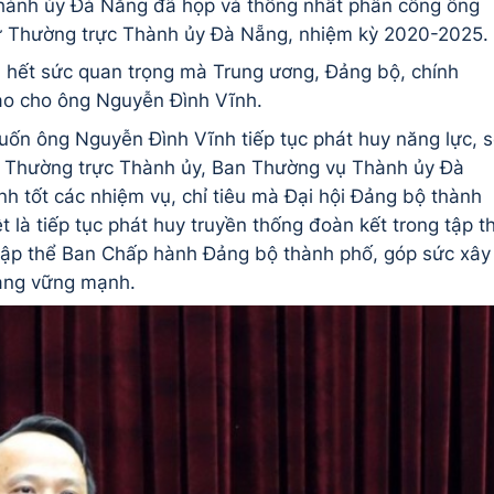
hành ủy Đà Nẵng đã họp và thống nhất phân công ông
ư Thường trực Thành ủy Đà Nẵng, nhiệm kỳ 2020-2025.
 hết sức quan trọng mà Trung ương, Đảng bộ, chính
ao cho ông Nguyễn Đình Vĩnh.
 ông Nguyễn Đình Vĩnh tiếp tục phát huy năng lực, 
hể Thường trực Thành ủy, Ban Thường vụ Thành ủy Đà
h tốt các nhiệm vụ, chỉ tiêu mà Đại hội Đảng bộ thành
ệt là tiếp tục phát huy truyền thống đoàn kết trong tập t
tập thể Ban Chấp hành Đảng bộ thành phố, góp sức xây
àng vững mạnh.