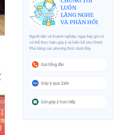
CHÚNG TÔI
LUÔN
LẮNG NGHE
VÀ PHẢN HỒI
Người dân và Doanh nghiệp, ngay bây giờ có
có thể thực hiện góp ý và hiến kế cho Chính
Phủ bằng các phương thức dưới đây
Gọi tổng đài
,
ỳ
Góp ý qua Zalo
Gửi góp ý trực tiếp