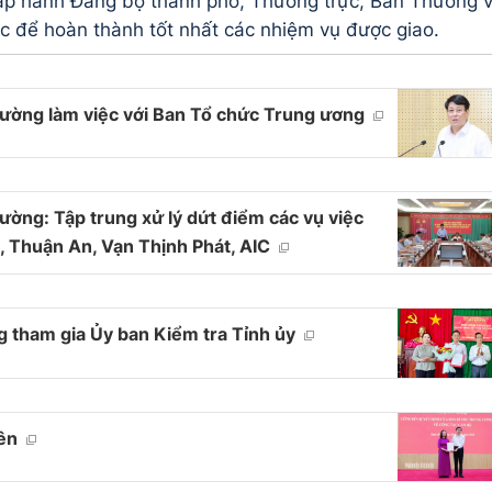
ấp hành Đảng bộ thành phố, Thường trực, Ban Thường 
c để hoàn thành tốt nhất các nhiệm vụ được giao.
ường làm việc với Ban Tổ chức Trung ương
ờng: Tập trung xử lý dứt điểm các vụ việc
, Thuận An, Vạn Thịnh Phát, AIC
 tham gia Ủy ban Kiểm tra Tỉnh ủy
iên