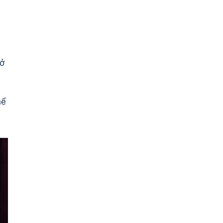
sở
hể