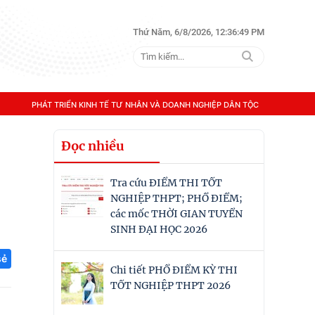
Thứ Năm, 6/8/2026, 12:36:51 PM
PHÁT TRIỂN KINH TẾ TƯ NHÂN VÀ DOANH NGHIỆP DÂN TỘC
Đọc nhiều
Tra cứu ĐIỂM THI TỐT
NGHIỆP THPT; PHỔ ĐIỂM;
các mốc THỜI GIAN TUYỂN
SINH ĐẠI HỌC 2026
sẻ
Chi tiết PHỔ ĐIỂM KỲ THI
TỐT NGHIỆP THPT 2026