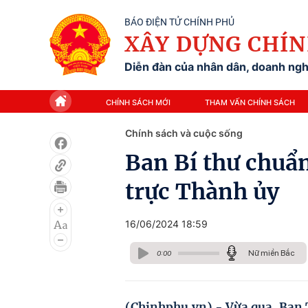
BÁO ĐIỆN TỬ CHÍNH PHỦ
XÂY DỰNG CHÍN
Diễn đàn của nhân dân, doanh nghi
CHÍNH SÁCH MỚI
THAM VẤN CHÍNH SÁCH
Chính sách và cuộc sống
Ban Bí thư chuẩ
trực Thành ủy
16/06/2024 18:59
Nữ miền Bắc
0:00
(Chinhphu.vn) - Vừa qua, Ban