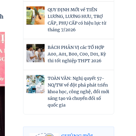
QUY ĐỊNH MỚI về TIỀN
nh
LƯƠNG, LƯƠNG HƯU, TRỢ
CẤP, PHỤ CẤP có hiệu lực từ
tháng 7/2026
BÁCH PHÂN VỊ các TỔ HỢP
A00, A01, B00, C00, D01, Kỳ
thi tốt nghiệp THPT 2026
TOÀN VĂN: Nghị quyết 57-
NQ/TW về đột phá phát triển
khoa học, công nghệ, đổi mới
sáng tạo và chuyển đổi số
quốc gia