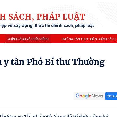
H SÁCH, PHÁP LUẬT
ệp về xây dựng, thực thi chính sách, pháp luật
CHÍNH SÁCH VÀ CUỘC SỐNG
HƯỚNG DẪN THỰC HIỆN CHÍNH SÁCH
n y tân Phó Bí thư Thường
Chia 
 Thường vụ Thành ủy Đà Nẵng đã tổ chức công bố