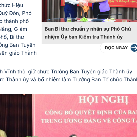
chức Hiệu
Quý Đôn, Phó
o thành phố
Ban Bí thư chuẩn y nhân sự Phó Chủ
 Nẵng, Giám
nhiệm Ủy ban Kiểm tra Thành ủy
hố, Bí thư
ởng Ban Tuyên
ĐỌC NGAY
yên giáo Thành
h Vĩnh thôi giữ chức Trưởng Ban Tuyên giáo Thành ủy
hức Thành ủy và bổ nhiệm làm Trưởng Ban Tổ chức Thàn