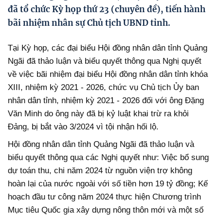
Hướng dẫn thực hiện chính sách
đã tổ chức Kỳ họp thứ 23 (chuyên đề), tiến hành
bãi nhiệm nhân sự Chủ tịch UBND tỉnh.
Phát triển kinh tế tư nhân và doanh nghiệp dân tộc
Ocop và chuỗi giá trị Nông sản
Tại Kỳ họp, các đại biểu Hội đồng nhân dân tỉnh Quảng
Ngãi đã thảo luận và biểu quyết thông qua Nghị quyết
Kinh tế tư nhân
về việc bãi nhiệm đại biểu Hội đồng nhân dân tỉnh khóa
Doanh nghiệp dân tộc
XIII, nhiệm kỳ 2021 - 2026, chức vụ Chủ tịch Ủy ban
nhân dân tỉnh, nhiệm kỳ 2021 - 2026 đối với ông Đặng
Khác
Văn Minh do ông này đã bị kỷ luật khai trừ ra khỏi
Video
Đảng, bị bắt vào 3/2024 vì tội nhận hối lộ.
Hội đồng nhân dân tỉnh Quảng Ngãi đã thảo luận và
Photo
biểu quyết thông qua các Nghị quyết như: Việc bổ sung
dự toán thu, chi năm 2024 từ nguồn viện trợ không
hoàn lại của nước ngoài với số tiền hơn 19 tỷ đồng; Kế
hoạch đầu tư công năm 2024 thực hiện Chương trình
Mục tiêu Quốc gia xây dựng nông thôn mới và một số