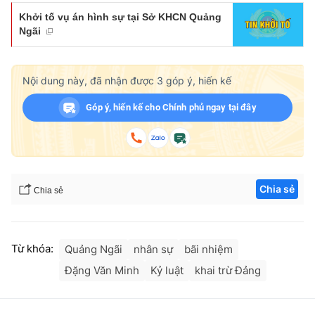
Khởi tố vụ án hình sự tại Sở KHCN Quảng
Ngãi
Nội dung này, đã nhận được
3
góp ý, hiến kế
Góp ý, hiến kế cho Chính phủ ngay tại đây
Chia sẻ
Chia sẻ
Từ khóa:
Quảng Ngãi
nhân sự
bãi nhiệm
Đặng Văn Minh
Kỷ luật
khai trừ Đảng