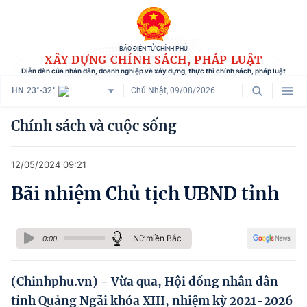
BÁO ĐIỆN TỬ CHÍNH PHỦ
XÂY DỰNG CHÍNH SÁCH, PHÁP LUẬT
Diễn đàn của nhân dân, doanh nghiệp về xây dựng, thực thi chính sách, pháp luật
HN
23°-32°
Chủ Nhật, 09/08/2026
Danh mục
Chính sách và cuộc sống
Trang chủ
12/05/2024 09:21
Chính sách mới
Bãi nhiệm Chủ tịch UBND tỉnh
Tham vấn chính sách
Người dân góp ý
Nữ miền Bắc
0:00
Doanh nghiệp hiến kế
(Chinhphu.vn) - Vừa qua, Hội đồng nhân dân
Chính sách và cuộc sống
tỉnh Quảng Ngãi khóa XIII, nhiệm kỳ 2021-2026