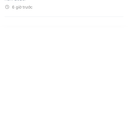
6 giờ trước
Nghị quyết số 37/2026/NQ-CP về cơ cấu,
số lượng, chính sách đối với lãnh đạo,
nhân sự hỗ trợ giáo dục khi sắp xếp