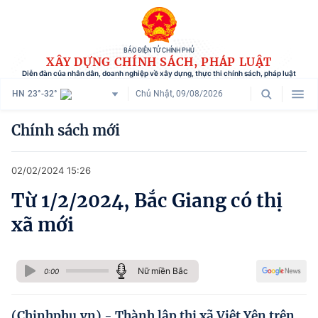
BÁO ĐIỆN TỬ CHÍNH PHỦ
XÂY DỰNG CHÍNH SÁCH, PHÁP LUẬT
Diễn đàn của nhân dân, doanh nghiệp về xây dựng, thực thi chính sách, pháp luật
HN
23°-32°
Chủ Nhật, 09/08/2026
Danh mục
Chính sách mới
Trang chủ
02/02/2024 15:26
Chính sách mới
Từ 1/2/2024, Bắc Giang có thị
Tham vấn chính sách
xã mới
Người dân góp ý
Doanh nghiệp hiến kế
Nữ miền Bắc
0:00
Chính sách và cuộc sống
(Chinhphu.vn) - Thành lập thị xã Việt Yên trên