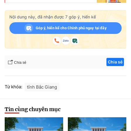
Nội dung này, đã nhận được
7
góp ý, hiến kế
Góp ý, hiến kế cho Chính phủ ngay tại đây
Chia sẻ
Chia sẻ
Từ khóa:
tỉnh Bắc Giang
Tin cùng chuyên mục