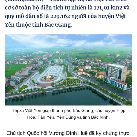
Hướng dẫn thực hiện chính sách
cơ sở toàn bộ diện tích tự nhiên là 171,01 km2 và
quy mô dân số là 229.162 người của huyện Việt
Phát triển kinh tế tư nhân và doanh nghiệp dân tộc
Yên thuộc tỉnh Bắc Giang.
Ocop và chuỗi giá trị Nông sản
Kinh tế tư nhân
Doanh nghiệp dân tộc
Khác
Video
Photo
Thị xã Việt Yên giáp thành phố Bắc Giang, các huyện Hiệp
Hòa, Tân Yên, Yên Dũng và tỉnh Bắc Ninh.
Chủ tịch Quốc hội Vương Đình Huệ đã ký chứng thực