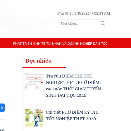
Chủ Nhật, 9/8/2026, 7:02:32 AM
PHÁT TRIỂN KINH TẾ TƯ NHÂN VÀ DOANH NGHIỆP DÂN TỘC
Đọc nhiều
Tra cứu ĐIỂM THI TỐT
NGHIỆP THPT; PHỔ ĐIỂM;
các mốc THỜI GIAN TUYỂN
SINH ĐẠI HỌC 2026
sẻ
Chi tiết PHỔ ĐIỂM KỲ THI
TỐT NGHIỆP THPT 2026
ọp