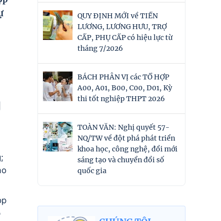
ự
QUY ĐỊNH MỚI về TIỀN
LƯƠNG, LƯƠNG HƯU, TRỢ
CẤP, PHỤ CẤP có hiệu lực từ
tháng 7/2026
BÁCH PHÂN VỊ các TỔ HỢP
A00, A01, B00, C00, D01, Kỳ
thi tốt nghiệp THPT 2026
g
TOÀN VĂN: Nghị quyết 57-
NQ/TW về đột phá phát triển
khoa học, công nghệ, đổi mới
;
sáng tạo và chuyển đổi số
ạo
quốc gia
ọp
p