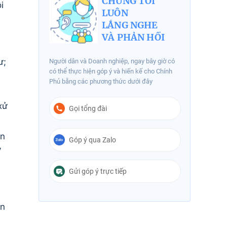
CHÚNG TÔI
i
LUÔN
LẮNG NGHE
VÀ PHẢN HỒI
ư;
Người dân và Doanh nghiệp, ngay bây giờ có
có thể thực hiện góp ý và hiến kế cho Chính
Phủ bằng các phương thức dưới đây
xử
Gọi tổng đài
ấn
Góp ý qua Zalo
y
Gửi góp ý trực tiếp
ện