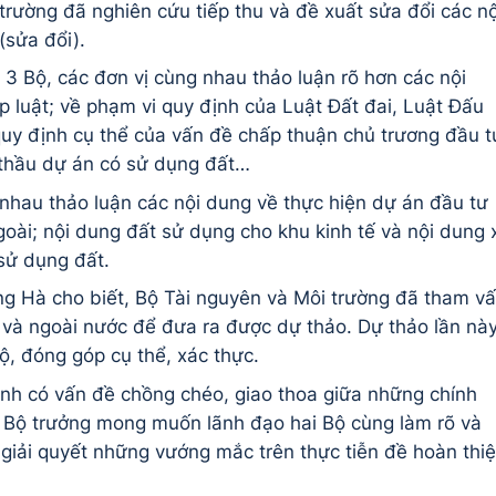
trường đã nghiên cứu tiếp thu và đề xuất sửa đổi các nộ
(sửa đổi).
a 3 Bộ, các đơn vị cùng nhau thảo luận rõ hơn các nội
 luật; về phạm vi quy định của Luật Đất đai, Luật Đấu
quy định cụ thể của vấn đề chấp thuận chủ trương đầu t
 thầu dự án có sử dụng đất…
nhau thảo luận các nội dung về thực hiện dự án đầu tư
oài; nội dung đất sử dụng cho khu kinh tế và nội dung 
 sử dụng đất.
ng Hà cho biết, Bộ Tài nguyên và Môi trường đã tham v
g và ngoài nước để đưa ra được dự thảo. Dự thảo lần nà
ộ, đóng góp cụ thể, xác thực.
ịnh có vấn đề chồng chéo, giao thoa giữa những chính
, Bộ trưởng mong muốn lãnh đạo hai Bộ cùng làm rõ và
 giải quyết những vướng mắc trên thực tiễn đề hoàn thi