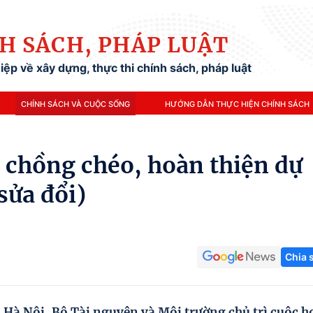
H SÁCH, PHÁP LUẬT
ệp về xây dựng, thực thi chính sách, pháp luật
CHÍNH SÁCH VÀ CUỘC SỐNG
HƯỚNG DẪN THỰC HIỆN CHÍNH SÁCH
m chồng chéo, hoàn thiện dự
sửa đổi)
Chia 
i Hà Nội, Bộ Tài nguyên và Môi trường chủ trì cuộc h