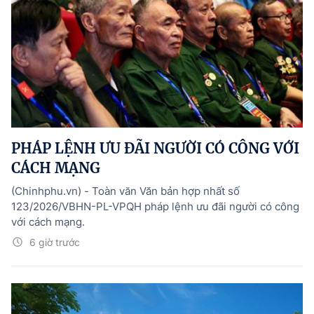
PHÁP LỆNH ƯU ĐÃI NGƯỜI CÓ CÔNG VỚI
CÁCH MẠNG
(Chinhphu.vn) - Toàn văn Văn bản hợp nhất số
123/2026/VBHN-PL-VPQH pháp lệnh ưu đãi người có công
với cách mạng.
6 giờ trước