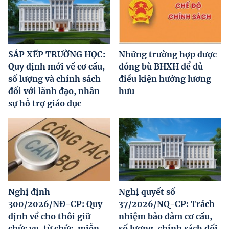
SẮP XẾP TRƯỜNG HỌC:
Những trường hợp được
Quy định mới về cơ cấu,
đóng bù BHXH để đủ
số lượng và chính sách
điều kiện hưởng lương
đối với lãnh đạo, nhân
hưu
sự hỗ trợ giáo dục
Nghị định
Nghị quyết số
300/2026/NĐ-CP: Quy
37/2026/NQ-CP: Trách
định về cho thôi giữ
nhiệm bảo đảm cơ cấu,
chức vụ, từ chức, miễn
số lượng, chính sách đối