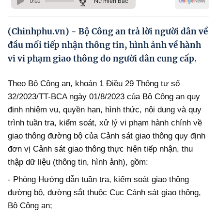
Nữ miền Bắc
0:00
Hướng dẫn thực hiện chính sách
Phát triển kinh tế tư nhân và doanh nghiệp dân tộc
(Chinhphu.vn) - Bộ Công an trả lời người dân về
đầu mối tiếp nhận thông tin, hình ảnh về hành
Ocop và chuỗi giá trị Nông sản
vi vi phạm giao thông do người dân cung cấp.
Kinh tế tư nhân
Theo Bộ Công an, khoản 1 Điều 29 Thông tư số
Doanh nghiệp dân tộc
32/2023/TT-BCA ngày 01/8/2023 của Bộ Công an quy
Khác
định nhiệm vụ, quyền hạn, hình thức, nội dung và quy
trình tuần tra, kiểm soát, xử lý vi phạm hành chính về
Video
giao thông đường bộ của Cảnh sát giao thông quy định
Photo
đơn vị Cảnh sát giao thông thực hiện tiếp nhận, thu
thập dữ liệu (thông tin, hình ảnh), gồm:
- Phòng Hướng dẫn tuần tra, kiểm soát giao thông
đường bộ, đường sắt thuộc Cục Cảnh sát giao thông,
Bộ Công an;