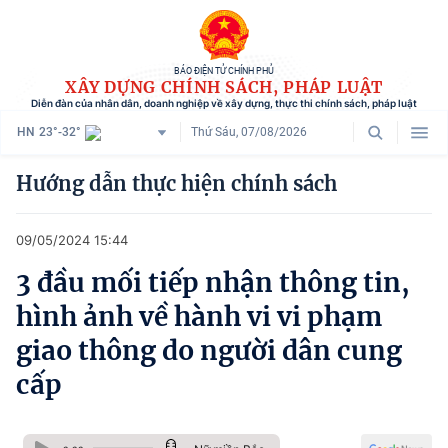
BÁO ĐIỆN TỬ CHÍNH PHỦ
XÂY DỰNG CHÍNH SÁCH, PHÁP LUẬT
Diễn đàn của nhân dân, doanh nghiệp về xây dựng, thực thi chính sách, pháp luật
HN
23°-32°
Thứ Sáu, 07/08/2026
Danh mục
Hướng dẫn thực hiện chính sách
Trang chủ
09/05/2024 15:44
Chính sách mới
3 đầu mối tiếp nhận thông tin,
Tham vấn chính sách
hình ảnh về hành vi vi phạm
Người dân góp ý
giao thông do người dân cung
cấp
Doanh nghiệp hiến kế
Chính sách và cuộc sống