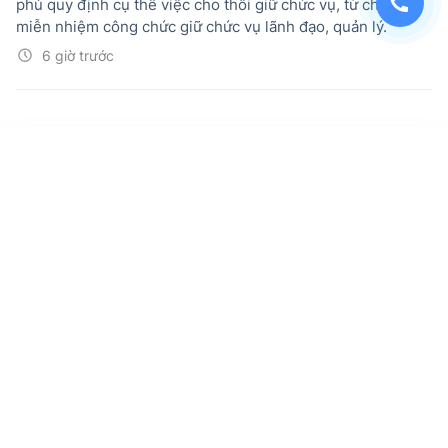
phủ quy định cụ thể việc cho thôi giữ chức vụ, từ chức,
miễn nhiệm công chức giữ chức vụ lãnh đạo, quản lý.
6 giờ trước
Khẩn trương sắp xếp, thành lập mới các
cơ quan đơn vị; bố trí nhân sự phù hợp