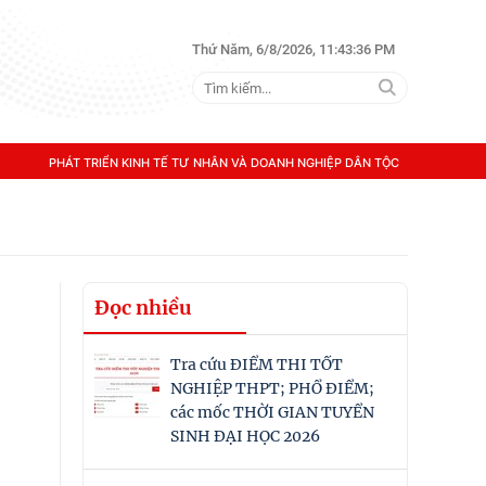
Thứ Năm, 6/8/2026, 11:43:37 PM
PHÁT TRIỂN KINH TẾ TƯ NHÂN VÀ DOANH NGHIỆP DÂN TỘC
Đọc nhiều
Tra cứu ĐIỂM THI TỐT
NGHIỆP THPT; PHỔ ĐIỂM;
các mốc THỜI GIAN TUYỂN
SINH ĐẠI HỌC 2026