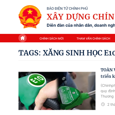
BÁO ĐIỆN TỬ CHÍNH PHỦ
XÂY DỰNG CHÍN
Diễn đàn của nhân dân, doanh nghi
CHÍNH SÁCH MỚI
THAM VẤN CHÍNH SÁCH
TAGS: XĂNG SINH HỌC E1
TOÀN V
triển 
(Chinhp
quy định
Thương k
2 th