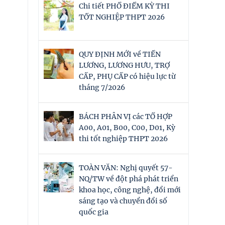
Chi tiết PHỔ ĐIỂM KỲ THI
TỐT NGHIỆP THPT 2026
QUY ĐỊNH MỚI về TIỀN
LƯƠNG, LƯƠNG HƯU, TRỢ
CẤP, PHỤ CẤP có hiệu lực từ
tháng 7/2026
BÁCH PHÂN VỊ các TỔ HỢP
A00, A01, B00, C00, D01, Kỳ
thi tốt nghiệp THPT 2026
TOÀN VĂN: Nghị quyết 57-
NQ/TW về đột phá phát triển
khoa học, công nghệ, đổi mới
sáng tạo và chuyển đổi số
quốc gia