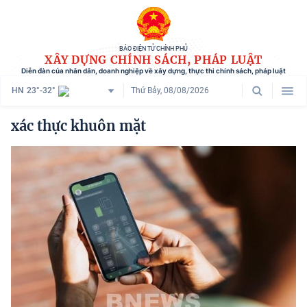
BÁO ĐIỆN TỬ CHÍNH PHỦ
XÂY DỰNG CHÍNH SÁCH, PHÁP LUẬT
Diễn đàn của nhân dân, doanh nghiệp về xây dựng, thực thi chính sách, pháp luật
HN
23°-32°
Thứ Bảy, 08/08/2026
Danh mục
xác thực khuôn mặt
Trang chủ
Chính sách mới
Tham vấn chính sách
Người dân góp ý
Doanh nghiệp hiến kế
Chính sách và cuộc sống