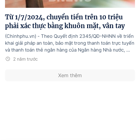
Hướng dẫn thực hiện chính sách
Từ 1/7/2024, chuyển tiền trên 10 triệu
Phát triển kinh tế tư nhân và doanh nghiệp dân tộc
phải xác thực bằng khuôn mặt, vân tay
Ocop và chuỗi giá trị Nông sản
(Chinhphu.vn) - Theo Quyết định 2345/QĐ-NHNN về triển
Kinh tế tư nhân
khai giải pháp an toàn, bảo mật trong thanh toán trực tuyến
và thanh toán thẻ ngân hàng của Ngân hàng Nhà nước, ...
Doanh nghiệp dân tộc
2 năm trước
Khác
Xem thêm
Video
Photo