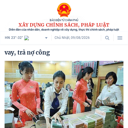
BÁO ĐIỆN TỬ CHÍNH PHỦ
XÂY DỰNG CHÍNH SÁCH, PHÁP LUẬT
Diễn đàn của nhân dân, doanh nghiệp về xây dựng, thực thi chính sách, pháp luật
HN
23°-32°
Chủ Nhật, 09/08/2026
Danh mục
vay, trả nợ công
Trang chủ
Chính sách mới
Tham vấn chính sách
Người dân góp ý
Doanh nghiệp hiến kế
Chính sách và cuộc sống