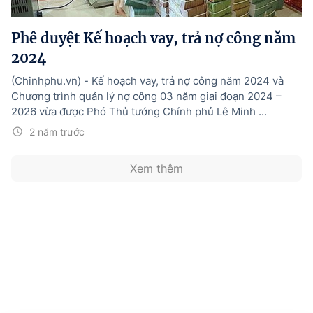
Hướng dẫn thực hiện chính sách
Phê duyệt Kế hoạch vay, trả nợ công năm
Phát triển kinh tế tư nhân và doanh nghiệp dân tộc
2024
Ocop và chuỗi giá trị Nông sản
(Chinhphu.vn) - Kế hoạch vay, trả nợ công năm 2024 và
Kinh tế tư nhân
Chương trình quản lý nợ công 03 năm giai đoạn 2024 –
2026 vừa được Phó Thủ tướng Chính phủ Lê Minh ...
Doanh nghiệp dân tộc
2 năm trước
Khác
Xem thêm
Video
Photo