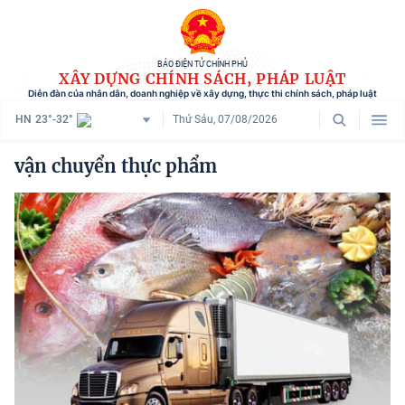
BÁO ĐIỆN TỬ CHÍNH PHỦ
XÂY DỰNG CHÍNH SÁCH, PHÁP LUẬT
Diễn đàn của nhân dân, doanh nghiệp về xây dựng, thực thi chính sách, pháp luật
HN
23°-32°
Thứ Sáu, 07/08/2026
Danh mục
vận chuyển thực phẩm
Trang chủ
Chính sách mới
Tham vấn chính sách
Người dân góp ý
Doanh nghiệp hiến kế
Chính sách và cuộc sống