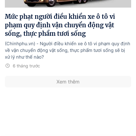
Hướng dẫn thực hiện chính sách
Mức phạt người điều khiển xe ô tô vi
Phát triển kinh tế tư nhân và doanh nghiệp dân tộc
phạm quy định vận chuyển động vật
Ocop và chuỗi giá trị Nông sản
sống, thực phẩm tươi sống
Kinh tế tư nhân
(Chinhphu.vn) - Người điều khiển xe ô tô vi phạm quy định
về vận chuyển động vật sống, thực phẩm tươi sống sẽ bị
Doanh nghiệp dân tộc
xử lý như thế nào?
Khác
6 tháng trước
Video
Xem thêm
Photo