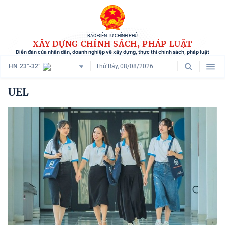
BÁO ĐIỆN TỬ CHÍNH PHỦ
XÂY DỰNG CHÍNH SÁCH, PHÁP LUẬT
Diễn đàn của nhân dân, doanh nghiệp về xây dựng, thực thi chính sách, pháp luật
HN
23°-32°
Thứ Bảy, 08/08/2026
Danh mục
UEL
Trang chủ
Chính sách mới
Tham vấn chính sách
Người dân góp ý
Doanh nghiệp hiến kế
Chính sách và cuộc sống