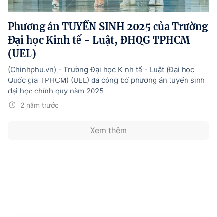
Hướng dẫn thực hiện chính sách
Phương án TUYỂN SINH 2025 của Trường
Phát triển kinh tế tư nhân và doanh nghiệp dân tộc
Đại học Kinh tế - Luật, ĐHQG TPHCM
Ocop và chuỗi giá trị Nông sản
(UEL)
Kinh tế tư nhân
(Chinhphu.vn) - Trường Đại học Kinh tế - Luật (Đại học
Quốc gia TPHCM) (UEL) đã công bố phương án tuyển sinh
Doanh nghiệp dân tộc
đại học chính quy năm 2025.
Khác
2 năm trước
Video
Xem thêm
Photo