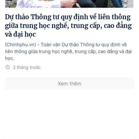
Hướng dẫn thực hiện chính sách
Dự thảo Thông tư quy định về liên thông
Phát triển kinh tế tư nhân và doanh nghiệp dân tộc
giữa trung học nghề, trung cấp, cao đẳng
Ocop và chuỗi giá trị Nông sản
và đại học
Kinh tế tư nhân
(Chinhphu.vn) - Toàn văn Dự thảo Thông tư quy định về
liên thông giữa trung học nghề, trung cấp, cao đẳng và đại
Doanh nghiệp dân tộc
học.
Khác
2 tháng trước
Video
Xem thêm
Photo