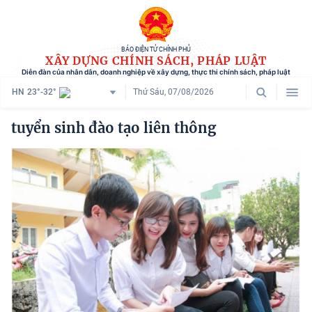
BÁO ĐIỆN TỬ CHÍNH PHỦ
XÂY DỰNG CHÍNH SÁCH, PHÁP LUẬT
Diễn đàn của nhân dân, doanh nghiệp về xây dựng, thực thi chính sách, pháp luật
HN
23°-32°
Thứ Sáu, 07/08/2026
Danh mục
tuyển sinh đào tạo liên thông
Trang chủ
Chính sách mới
Tham vấn chính sách
Người dân góp ý
Doanh nghiệp hiến kế
Chính sách và cuộc sống