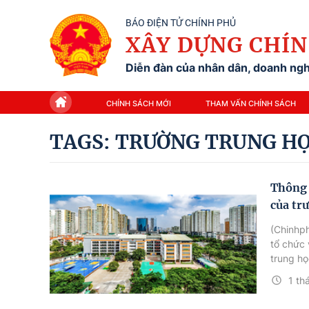
BÁO ĐIỆN TỬ CHÍNH PHỦ
XÂY DỰNG CHÍN
Diễn đàn của nhân dân, doanh nghi
CHÍNH SÁCH MỚI
THAM VẤN CHÍNH SÁCH
TAGS: TRƯỜNG TRUNG H
Thông 
của tr
(Chinhp
tổ chức 
trung họ
(trường 
1 th
08/8/20