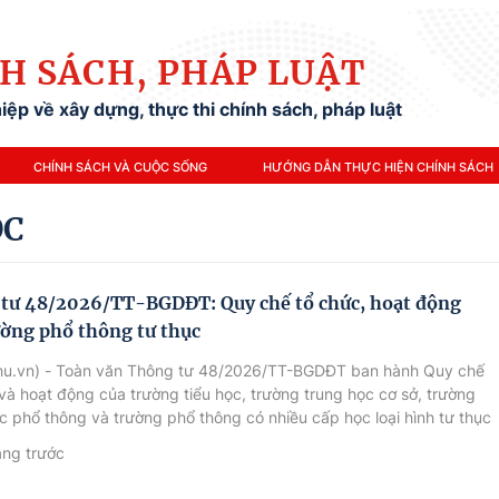
H SÁCH, PHÁP LUẬT
ệp về xây dựng, thực thi chính sách, pháp luật
CHÍNH SÁCH VÀ CUỘC SỐNG
HƯỚNG DẪN THỰC HIỆN CHÍNH SÁCH
ỌC
tư 48/2026/TT-BGDĐT: Quy chế tổ chức, hoạt động
ường phổ thông tư thục
hu.vn) - Toàn văn Thông tư 48/2026/TT-BGDĐT ban hành Quy chế
và hoạt động của trường tiểu học, trường trung học cơ sở, trường
c phổ thông và trường phổ thông có nhiều cấp học loại hình tư thục
phổ thông tư thục). Thông tư này có hiệu lực kể từ ngày
áng trước
26.