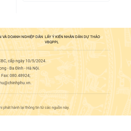
ÂN VÀ DOANH NGHIỆP DÂN
LẤY Ý KIẾN NHÂN DÂN DỰ THẢO
VBQPPL
CBC, cấp ngày 10/5/2024.
ng - Ba Đình - Hà Nội.
; Fax: 080.48924;
phu@chinhphu.vn.
 phát hành lại thông tin từ các nguồn này.