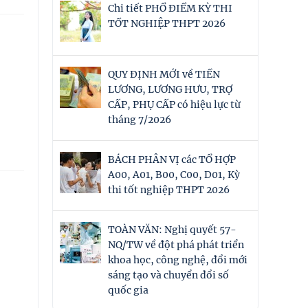
Chi tiết PHỔ ĐIỂM KỲ THI
TỐT NGHIỆP THPT 2026
QUY ĐỊNH MỚI về TIỀN
LƯƠNG, LƯƠNG HƯU, TRỢ
CẤP, PHỤ CẤP có hiệu lực từ
tháng 7/2026
BÁCH PHÂN VỊ các TỔ HỢP
A00, A01, B00, C00, D01, Kỳ
thi tốt nghiệp THPT 2026
TOÀN VĂN: Nghị quyết 57-
NQ/TW về đột phá phát triển
khoa học, công nghệ, đổi mới
sáng tạo và chuyển đổi số
quốc gia