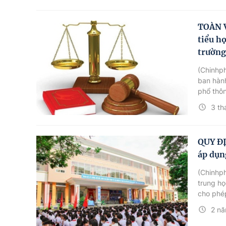
TOÀN V
tiểu h
trường
(Chinhp
ban hành
phổ thôn
BGDĐT c
3 th
QUY ĐỊ
áp dụn
(Chinhph
trung họ
cho phép
trường p
2 nă
125/202