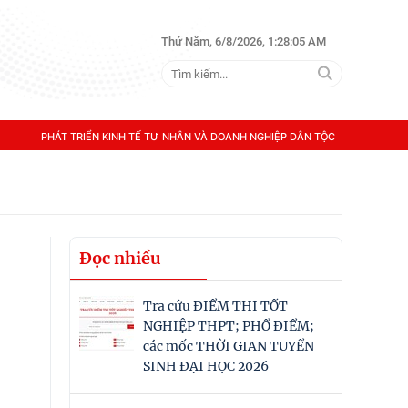
Thứ Năm, 6/8/2026, 1:28:06 AM
PHÁT TRIỂN KINH TẾ TƯ NHÂN VÀ DOANH NGHIỆP DÂN TỘC
Đọc nhiều
Tra cứu ĐIỂM THI TỐT
NGHIỆP THPT; PHỔ ĐIỂM;
các mốc THỜI GIAN TUYỂN
SINH ĐẠI HỌC 2026