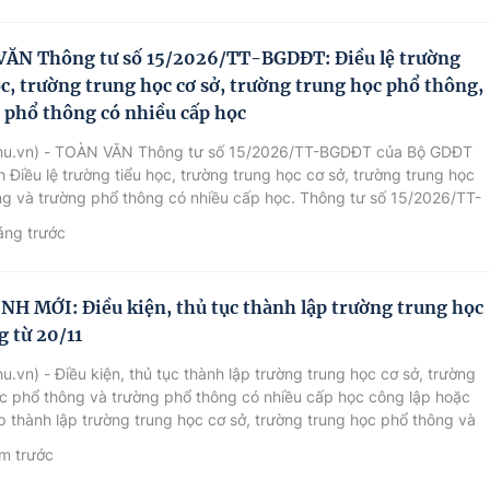
ĂN Thông tư số 15/2026/TT-BGDĐT: Điều lệ trường
ọc, trường trung học cơ sở, trường trung học phổ thông,
 phổ thông có nhiều cấp học
hu.vn) - TOÀN VĂN Thông tư số 15/2026/TT-BGDĐT của Bộ GDĐT
 Điều lệ trường tiểu học, trường trung học cơ sở, trường trung học
g và trường phổ thông có nhiều cấp học. Thông tư số 15/2026/TT-
ó hiệu lực từ ngày 10/5/2026.
áng trước
NH MỚI: Điều kiện, thủ tục thành lập trường trung học
g từ 20/11
u.vn) - Điều kiện, thủ tục thành lập trường trung học cơ sở, trường
c phổ thông và trường phổ thông có nhiều cấp học công lập hoặc
 thành lập trường trung học cơ sở, trường trung học phổ thông và
hổ thông có nhiều cấp học tư thục được quy định tại Nghị định
m trước
4/NĐ-CP ngày 5/10/2024 của Chính phủ.