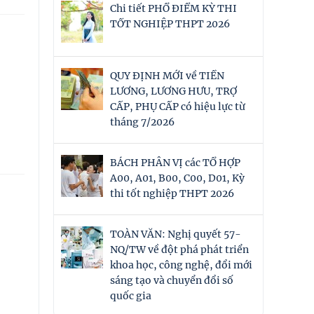
Chi tiết PHỔ ĐIỂM KỲ THI
TỐT NGHIỆP THPT 2026
QUY ĐỊNH MỚI về TIỀN
LƯƠNG, LƯƠNG HƯU, TRỢ
CẤP, PHỤ CẤP có hiệu lực từ
tháng 7/2026
BÁCH PHÂN VỊ các TỔ HỢP
A00, A01, B00, C00, D01, Kỳ
thi tốt nghiệp THPT 2026
TOÀN VĂN: Nghị quyết 57-
NQ/TW về đột phá phát triển
khoa học, công nghệ, đổi mới
sáng tạo và chuyển đổi số
quốc gia