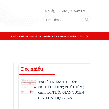
Thứ Bảy, 8/8/2026, 9:15:43 AM
PHÁT TRIỂN KINH TẾ TƯ NHÂN VÀ DOANH NGHIỆP DÂN TỘC
Đọc nhiều
Tra cứu ĐIỂM THI TỐT
NGHIỆP THPT; PHỔ ĐIỂM;
các mốc THỜI GIAN TUYỂN
SINH ĐẠI HỌC 2026