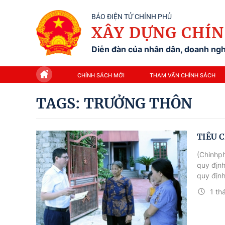
BÁO ĐIỆN TỬ CHÍNH PHỦ
XÂY DỰNG CHÍN
Diễn đàn của nhân dân, doanh nghi
CHÍNH SÁCH MỚI
THAM VẤN CHÍNH SÁCH
TAGS: TRƯỞNG THÔN
TIÊU 
(Chinhph
quy địn
quy định
đối với 
1 th