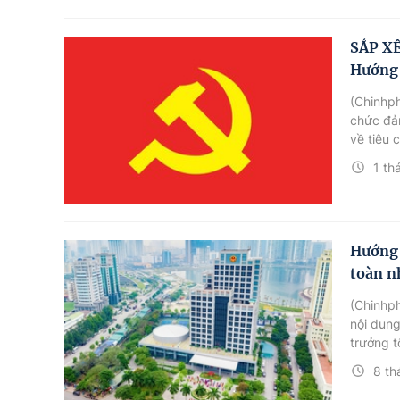
SẮP X
Hướng 
(Chinhph
chức đản
về tiêu 
1 th
Hướng 
toàn n
(Chinhp
nội dung
trưởng t
phố lâm 
8 th