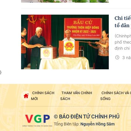
Chi ti
tổ dân
(Chinhph
phố the
định chi
3 nă
}
CHÍNH SÁCH
THAM VẤN CHÍNH
CHÍNH SÁCH VÀ
MỚI
SÁCH
SỐNG
© BÁO ĐIỆN TỬ CHÍNH PHỦ
Tổng Biên tập:
Nguyễn Hồng Sâm