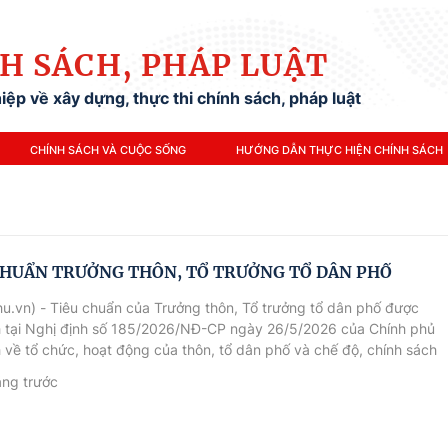
H SÁCH, PHÁP LUẬT
ệp về xây dựng, thực thi chính sách, pháp luật
CHÍNH SÁCH VÀ CUỘC SỐNG
HƯỚNG DẪN THỰC HIỆN CHÍNH SÁCH
CHUẨN TRƯỞNG THÔN, TỔ TRƯỞNG TỔ DÂN PHỐ
u.vn) - Tiêu chuẩn của Trưởng thôn, Tổ trưởng tổ dân phố được
h tại Nghị định số 185/2026/NĐ-CP ngày 26/5/2026 của Chính phủ
 về tổ chức, hoạt động của thôn, tổ dân phố và chế độ, chính sách
người hoạt động không chuyên trách ở thôn, tổ dân phố.
áng trước