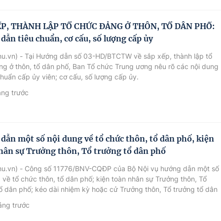
ẾP, THÀNH LẬP TỔ CHỨC ĐẢNG Ở THÔN, TỔ DÂN PHỐ:
dẫn tiêu chuẩn, cơ cấu, số lượng cấp ủy
u.vn) - Tại Hướng dẫn số 03-HD/BTCTW về sắp xếp, thành lập tổ
g ở thôn, tổ dân phố, Ban Tổ chức Trung ương nêu rõ các nội dung
chuẩn cấp ủy viên; cơ cấu, số lượng cấp ủy.
áng trước
dẫn một số nội dung về tổ chức thôn, tổ dân phố, kiện
hân sự Trưởng thôn, Tổ trưởng tổ dân phố
hu.vn) - Công số 11776/BNV-CQĐP của Bộ Nội vụ hướng dẫn một số
 về tổ chức thôn, tổ dân phố; kiện toàn nhân sự Trưởng thôn, Tổ
ổ dân phố; kéo dài nhiệm kỳ hoặc cử Trưởng thôn, Tổ trưởng tổ dân
thời để đảm bảo duy trì hoạt động của thôn, tổ dân phố.
áng trước