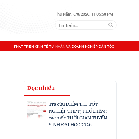
Thứ Năm, 6/8/2026, 11:05:58 PM
PHÁT TRIỂN KINH TẾ TƯ NHÂN VÀ DOANH NGHIỆP DÂN TỘC
Đọc nhiều
Tra cứu ĐIỂM THI TỐT
NGHIỆP THPT; PHỔ ĐIỂM;
các mốc THỜI GIAN TUYỂN
SINH ĐẠI HỌC 2026