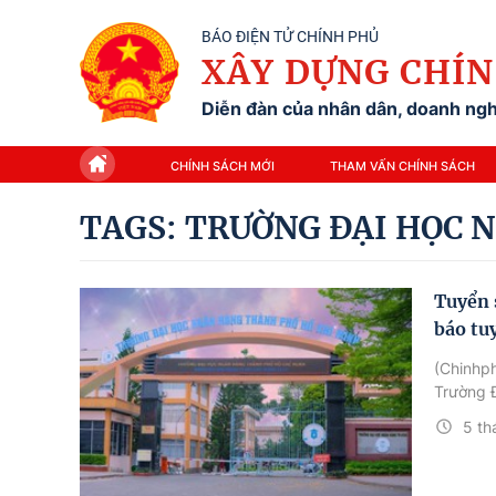
BÁO ĐIỆN TỬ CHÍNH PHỦ
XÂY DỰNG CHÍN
Diễn đàn của nhân dân, doanh nghi
CHÍNH SÁCH MỚI
THAM VẤN CHÍNH SÁCH
TAGS: TRƯỜNG ĐẠI HỌC
Tuyển 
báo tu
(Chinhph
Trường 
5 th