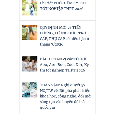
Chi tiết PHỔ ĐIỂM KỲ THI
TỐT NGHIỆP THPT 2026
QUY ĐỊNH MỚI về TIỀN
LƯƠNG, LƯƠNG HƯU, TRỢ
CẤP, PHỤ CẤP có hiệu lực từ
tháng 7/2026
BÁCH PHÂN VỊ các TỔ HỢP
A00, A01, B00, C00, D01, Kỳ
thi tốt nghiệp THPT 2026
TOÀN VĂN: Nghị quyết 57-
NQ/TW về đột phá phát triển
khoa học, công nghệ, đổi mới
sáng tạo và chuyển đổi số
quốc gia