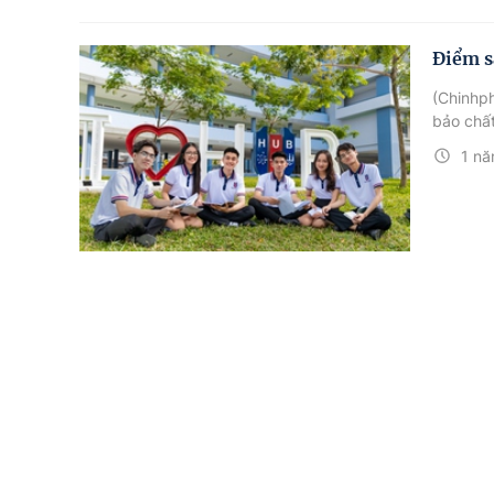
Điểm s
(Chinhp
bảo chất
1 nă