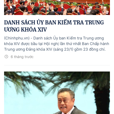
Tổng Giám đốc:
Nguyễn Hồng Sâm
Trụ sở: 16 Lê Hồng Phong - Ba Đình - Hà Nội.
Điện thoại: 080 43162; Fax: 080.48924;
DANH SÁCH ỦY BAN KIỂM TRA TRUNG
Email: thongtinchinhphu@chinhphu.vn.
ƯƠNG KHÓA XIV
Theo dõi báo trên:
(Chinhphu.vn) - Danh sách Ủy ban Kiểm tra Trung ương
khóa XIV được bầu tại Hội nghị lần thứ nhất Ban Chấp hành
Trung ương Đảng khóa XIV (sáng 23/1) gồm 23 đồng chí.
Bản quyền thuộc Báo Điện tử Chính phủ - Cổng Thông tin điện tử Chính
phủ.
6 tháng trước
Ghi rõ nguồn "Báo Điện tử Chính phủ", "Cổng Thông tin điện tử Chính phủ",
hoặc www.baochinhphu.vn, www.chinhphu.vn khi phát hành lại thông tin
từ các nguồn này.