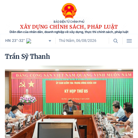
BÁO ĐIỆN TỬ CHÍNH PHỦ
XÂY DỰNG CHÍNH SÁCH, PHÁP LUẬT
Diễn đàn của nhân dân, doanh nghiệp về xây dựng, thực thi chính sách, pháp luật
HN
23°-32°
Thứ Năm, 06/08/2026
Danh mục
Trần Sỹ Thanh
Trang chủ
Chính sách mới
Tham vấn chính sách
Người dân góp ý
Doanh nghiệp hiến kế
Chính sách và cuộc sống