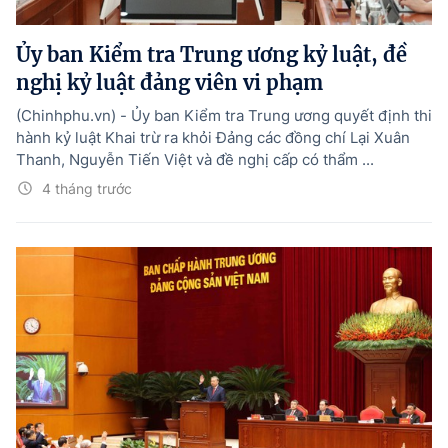
Hướng dẫn thực hiện chính sách
Ủy ban Kiểm tra Trung ương kỷ luật, đề
Phát triển kinh tế tư nhân và doanh nghiệp dân tộc
nghị kỷ luật đảng viên vi phạm
Ocop và chuỗi giá trị Nông sản
(Chinhphu.vn) - Ủy ban Kiểm tra Trung ương quyết định thi
Kinh tế tư nhân
hành kỷ luật Khai trừ ra khỏi Đảng các đồng chí Lại Xuân
Thanh, Nguyễn Tiến Việt và đề nghị cấp có thẩm ...
Doanh nghiệp dân tộc
4 tháng trước
Khác
Video
Photo
© BÁO ĐIỆN TỬ CHÍNH PHỦ