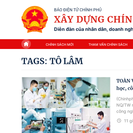
BÁO ĐIỆN TỬ CHÍNH PHỦ
XÂY DỰNG CHÍN
Diễn đàn của nhân dân, doanh nghi
CHÍNH SÁCH MỚI
THAM VẤN CHÍNH SÁCH
TAGS: TÔ LÂM
TOÀN V
học, c
(Chinhph
NQ/TW ng
công ngh
phủ trân
11 g