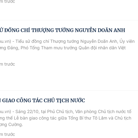
m trước
SỬ ĐỒNG CHÍ THƯỢNG TƯỚNG NGUYỄN DOÃN ANH
hu.vn) - Tiểu sử đồng chí Thượng tướng Nguyễn Doãn Anh, Ủy viên
ơng Đảng, Phó Tổng Tham mưu trưởng Quân đội nhân dân Việt
m trước
N GIAO CÔNG TÁC CHỦ TỊCH NƯỚC
u.vn) - Sáng 22/10, tại Phủ Chủ tịch, Văn phòng Chủ tịch nước tổ
ng thể Lễ bàn giao công tác giữa Tổng Bí thư Tô Lâm và Chủ tịch
ơng Cường.
m trước