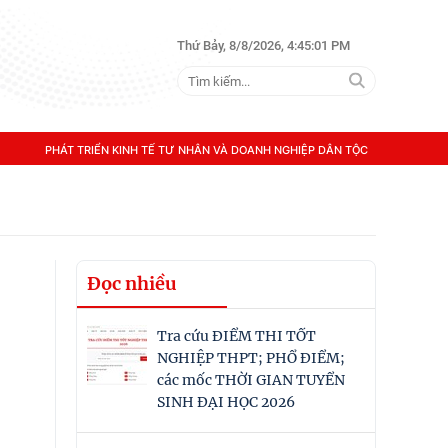
Thứ Bảy, 8/8/2026, 4:45:02 PM
PHÁT TRIỂN KINH TẾ TƯ NHÂN VÀ DOANH NGHIỆP DÂN TỘC
Đọc nhiều
Tra cứu ĐIỂM THI TỐT
NGHIỆP THPT; PHỔ ĐIỂM;
các mốc THỜI GIAN TUYỂN
SINH ĐẠI HỌC 2026