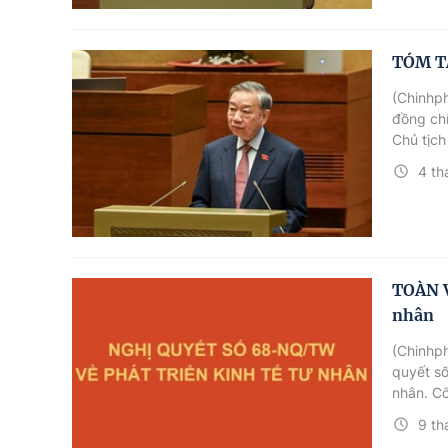
TÓM T
(Chinhph
đồng ch
Chủ tịch
4 th
TOÀN V
nhân
(Chinhph
quyết số
nhân. Cổ
quyết nà
9 th