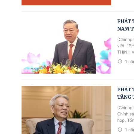
PHÁT 
NAM T
(Chinhph
viết: "
THỊNH V
1 nă
PHÁT 
TĂNG 
(Chinhph
Chính sá
họp, Tổn
nhất cho
1 nă