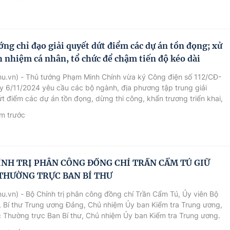
n đưa đất nước ta bước vào kỷ nguyên mới.
ớng chỉ đạo giải quyết dứt điểm các dự án tồn đọng; xử
ch nhiệm cá nhân, tổ chức để chậm tiến độ kéo dài
hu.vn) - Thủ tướng Phạm Minh Chính vừa ký Công điện số 112/CĐ-
 6/11/2024 yêu cầu các bộ ngành, địa phương tập trung giải
t điểm các dự án tồn đọng, dừng thi công, khẩn trương triển khai,
nh, đưa vào sử dụng chống lãng phí, thất thoát.
m trước
ÍNH TRỊ PHÂN CÔNG ĐỒNG CHÍ TRẦN CẨM TÚ GIỮ
THƯỜNG TRỰC BAN BÍ THƯ
u.vn) - Bộ Chính trị phân công đồng chí Trần Cẩm Tú, Ủy viên Bộ
ị, Bí thư Trung ương Đảng, Chủ nhiệm Ủy ban Kiểm tra Trung ương,
 Thường trực Ban Bí thư, Chủ nhiệm Ủy ban Kiểm tra Trung ương.