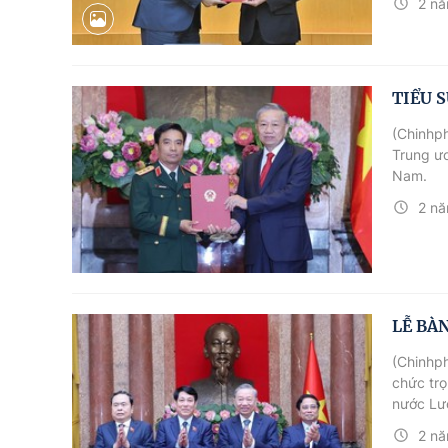
2 nă
TIỂU 
(Chinhp
Trung ư
Nam.
2 nă
LỄ BÀ
(Chinhph
chức trọ
nước Lư
2 nă