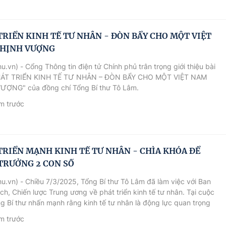
TRIỂN KINH TẾ TƯ NHÂN - ĐÒN BẨY CHO MỘT VIỆT
HỊNH VƯỢNG
u.vn) - Cổng Thông tin điện tử Chính phủ trân trọng giới thiệu bài
PHÁT TRIỂN KINH TẾ TƯ NHÂN – ĐÒN BẨY CHO MỘT VIỆT NAM
ƯỢNG" của đồng chí Tổng Bí thư Tô Lâm.
m trước
TRIỂN MẠNH KINH TẾ TƯ NHÂN - CHÌA KHÓA ĐỂ
TRƯỞNG 2 CON SỐ
u.vn) - Chiều 7/3/2025, Tổng Bí thư Tô Lâm đã làm việc với Ban
ch, Chiến lược Trung ương về phát triển kinh tế tư nhân. Tại cuộc
g Bí thư nhấn mạnh rằng kinh tế tư nhân là động lực quan trọng
 tăng trưởng kinh tế.
m trước