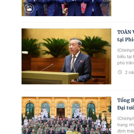
TOÀN V
tại Ph
(Chinhph
biểu tại
phủ trân
nước Tô
2 nă
Tổng B
Đại tư
(Chinhph
trang nh
định thă