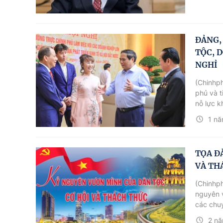
ĐẢNG,
TỘC, 
NGHỈ
(Chinhph
phủ và t
nỗ lực k
nền kinh
1 nă
vững chắ
TỌA Đ
VÀ TH
(Chinhph
nguyên v
các chuy
giải, lu
2 nă