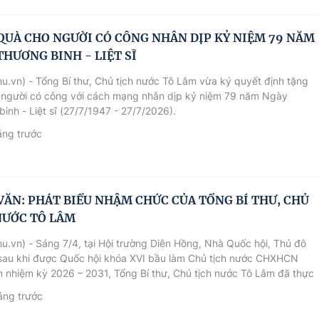
QUÀ CHO NGƯỜI CÓ CÔNG NHÂN DỊP KỶ NIỆM 79 NĂM
THƯƠNG BINH - LIỆT SĨ
u.vn) - Tổng Bí thư, Chủ tịch nước Tô Lâm vừa ký quyết định tặng
 người có công với cách mạng nhân dịp kỷ niệm 79 năm Ngày
inh - Liệt sĩ (27/7/1947 - 27/7/2026).
áng trước
VĂN: PHÁT BIỂU NHẬM CHỨC CỦA TỔNG BÍ THƯ, CHỦ
NƯỚC TÔ LÂM
u.vn) - Sáng 7/4, tại Hội trường Diên Hồng, Nhà Quốc hội, Thủ đô
 sau khi được Quốc hội khóa XVI bầu làm Chủ tịch nước CHXHCN
 nhiệm kỳ 2026 – 2031, Tổng Bí thư, Chủ tịch nước Tô Lâm đã thực
i lễ tuyên thệ và phát biểu trước toàn thể Quốc hội và đồng bào, cử
áng trước
ước. Cổng Thông tin điện tử Chính phủ trân trọng giới thiệu toàn văn
u nhậm chức của Tổng Bí thư, Chủ tịch nước Tô Lâm.