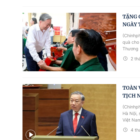
TẶNG 
NGÀY 
(Chinhph
quà cho
Thương b
2 th
TOÀN 
TỊCH 
(Chinhph
Hà Nội,
Việt Nam
hiện ngh
4 th
tri cả n
phát biể