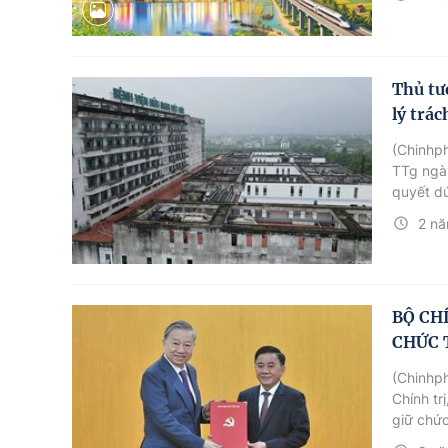
thực tiễ
Thủ tư
lý trá
(Chinhp
TTg ngày
quyết dứ
hoàn thà
2 nă
BỘ CH
CHỨC 
(Chinhph
Chính tr
giữ chức