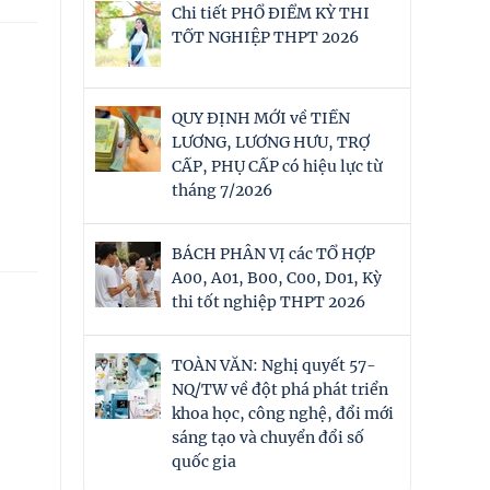
Chi tiết PHỔ ĐIỂM KỲ THI
TỐT NGHIỆP THPT 2026
QUY ĐỊNH MỚI về TIỀN
LƯƠNG, LƯƠNG HƯU, TRỢ
CẤP, PHỤ CẤP có hiệu lực từ
tháng 7/2026
BÁCH PHÂN VỊ các TỔ HỢP
A00, A01, B00, C00, D01, Kỳ
thi tốt nghiệp THPT 2026
TOÀN VĂN: Nghị quyết 57-
NQ/TW về đột phá phát triển
khoa học, công nghệ, đổi mới
sáng tạo và chuyển đổi số
quốc gia