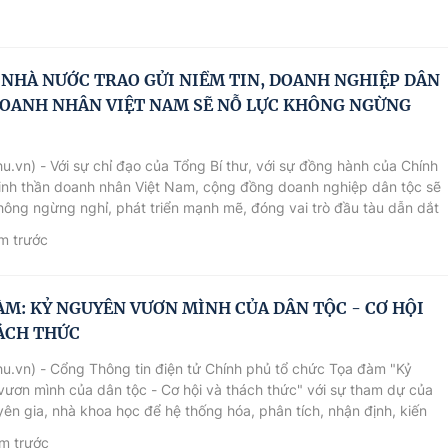
 NHÀ NƯỚC TRAO GỬI NIỀM TIN, DOANH NGHIỆP DÂN
DOANH NHÂN VIỆT NAM SẼ NỖ LỰC KHÔNG NGỪNG
u.vn) - Với sự chỉ đạo của Tổng Bí thư, với sự đồng hành của Chính
inh thần doanh nhân Việt Nam, cộng đồng doanh nghiệp dân tộc sẽ
hông ngừng nghỉ, phát triển mạnh mẽ, đóng vai trò đầu tàu dẫn dắt
 tế, đưa Việt Nam trở thành một quốc gia hùng cường, có vị thế
m trước
c trên trường quốc tế.
ÀM: KỶ NGUYÊN VƯƠN MÌNH CỦA DÂN TỘC - CƠ HỘI
ÁCH THỨC
u.vn) - Cổng Thông tin điện tử Chính phủ tổ chức Tọa đàm "Kỷ
ươn mình của dân tộc - Cơ hội và thách thức" với sự tham dự của
ên gia, nhà khoa học để hệ thống hóa, phân tích, nhận định, kiến
ận bàn về nhận thức, nội hàm, nội dung, cơ sở lý luận khoa học và
m trước