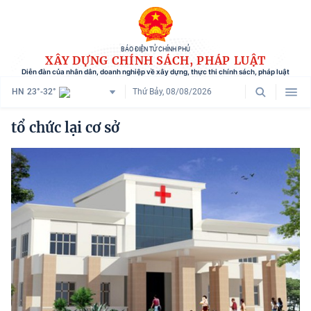
BÁO ĐIỆN TỬ CHÍNH PHỦ
XÂY DỰNG CHÍNH SÁCH, PHÁP LUẬT
Diễn đàn của nhân dân, doanh nghiệp về xây dựng, thực thi chính sách, pháp luật
HN
23°-32°
Thứ Bảy, 08/08/2026
Danh mục
tổ chức lại cơ sở
Trang chủ
Chính sách mới
Tham vấn chính sách
Người dân góp ý
Doanh nghiệp hiến kế
Chính sách và cuộc sống