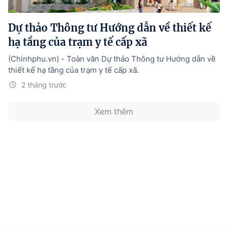
Hướng dẫn thực hiện chính sách
Dự thảo Thông tư Hướng dẫn về thiết kế
Phát triển kinh tế tư nhân và doanh nghiệp dân tộc
hạ tầng của trạm y tế cấp xã
Ocop và chuỗi giá trị Nông sản
(Chinhphu.vn) - Toàn văn Dự thảo Thông tư Hướng dẫn về
Kinh tế tư nhân
thiết kế hạ tầng của trạm y tế cấp xã.
2 tháng trước
Doanh nghiệp dân tộc
Khác
Xem thêm
Video
Photo