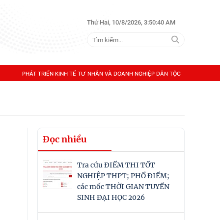
Thứ Hai, 10/8/2026, 3:50:41 AM
PHÁT TRIỂN KINH TẾ TƯ NHÂN VÀ DOANH NGHIỆP DÂN TỘC
Đọc nhiều
Tra cứu ĐIỂM THI TỐT
NGHIỆP THPT; PHỔ ĐIỂM;
các mốc THỜI GIAN TUYỂN
SINH ĐẠI HỌC 2026