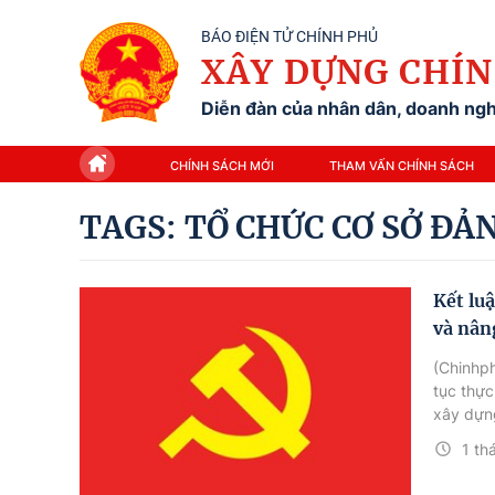
BÁO ĐIỆN TỬ CHÍNH PHỦ
XÂY DỰNG CHÍN
Diễn đàn của nhân dân, doanh nghi
CHÍNH SÁCH MỚI
THAM VẤN CHÍNH SÁCH
TAGS: TỔ CHỨC CƠ SỞ ĐẢ
Kết lu
và nân
(Chinhph
tục thực
xây dựng
trong gi
1 th