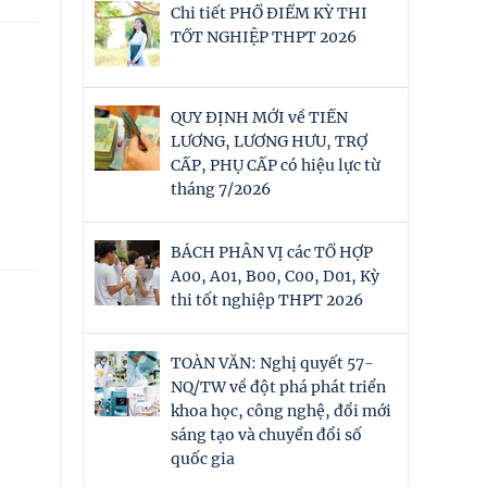
Chi tiết PHỔ ĐIỂM KỲ THI
TỐT NGHIỆP THPT 2026
QUY ĐỊNH MỚI về TIỀN
LƯƠNG, LƯƠNG HƯU, TRỢ
CẤP, PHỤ CẤP có hiệu lực từ
tháng 7/2026
BÁCH PHÂN VỊ các TỔ HỢP
A00, A01, B00, C00, D01, Kỳ
thi tốt nghiệp THPT 2026
TOÀN VĂN: Nghị quyết 57-
NQ/TW về đột phá phát triển
khoa học, công nghệ, đổi mới
sáng tạo và chuyển đổi số
quốc gia