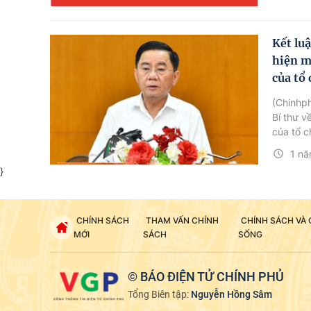
Kết lu
hiện m
của tổ 
(Chinhph
Bí thư v
của tổ c
1 nă
}
CHÍNH SÁCH
THAM VẤN CHÍNH
CHÍNH SÁCH VÀ
MỚI
SÁCH
SỐNG
© BÁO ĐIỆN TỬ CHÍNH PHỦ
Tổng Biên tập:
Nguyễn Hồng Sâm