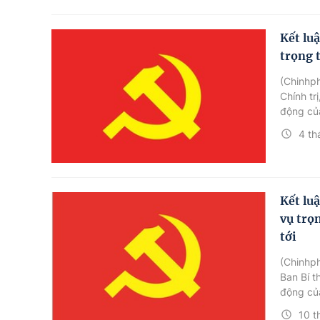
Kết lu
trọng 
(Chinhp
Chính tr
động của
4 th
Kết lu
vụ trọ
tới
(Chinhph
Ban Bí t
động của
10 t