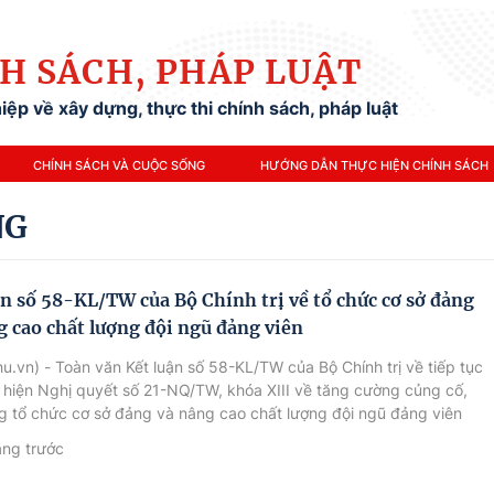
H SÁCH, PHÁP LUẬT
ệp về xây dựng, thực thi chính sách, pháp luật
CHÍNH SÁCH VÀ CUỘC SỐNG
HƯỚNG DẪN THỰC HIỆN CHÍNH SÁCH
NG
ận số 58-KL/TW của Bộ Chính trị về tổ chức cơ sở đảng
g cao chất lượng đội ngũ đảng viên
u.vn) - Toàn văn Kết luận số 58-KL/TW của Bộ Chính trị về tiếp tục
 hiện Nghị quyết số 21-NQ/TW, khóa XIII về tăng cường củng cố,
 tổ chức cơ sở đảng và nâng cao chất lượng đội ngũ đảng viên
ai đoạn mới
áng trước