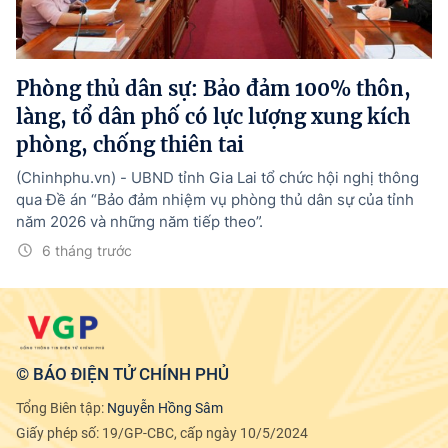
Tổng Giám đốc:
Nguyễn Hồng Sâm
Trụ sở: 16 Lê Hồng Phong - Ba Đình - Hà Nội.
Điện thoại: 080 43162; Fax: 080.48924;
Phòng thủ dân sự: Bảo đảm 100% thôn,
Email: thongtinchinhphu@chinhphu.vn.
làng, tổ dân phố có lực lượng xung kích
Theo dõi báo trên:
phòng, chống thiên tai
(Chinhphu.vn) - UBND tỉnh Gia Lai tổ chức hội nghị thông
Bản quyền thuộc Báo Điện tử Chính phủ - Cổng Thông tin điện tử Chính
qua Đề án “Bảo đảm nhiệm vụ phòng thủ dân sự của tỉnh
phủ.
năm 2026 và những năm tiếp theo”.
Ghi rõ nguồn "Báo Điện tử Chính phủ", "Cổng Thông tin điện tử Chính phủ",
hoặc www.baochinhphu.vn, www.chinhphu.vn khi phát hành lại thông tin
6 tháng trước
từ các nguồn này.
© BÁO ĐIỆN TỬ CHÍNH PHỦ
Tổng Biên tập:
Nguyễn Hồng Sâm
Giấy phép số: 19/GP-CBC, cấp ngày 10/5/2024