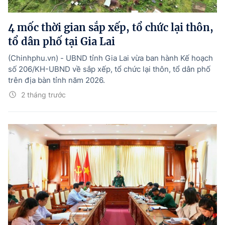
Hướng dẫn thực hiện chính sách
4 mốc thời gian sắp xếp, tổ chức lại thôn,
Phát triển kinh tế tư nhân và doanh nghiệp dân tộc
tổ dân phố tại Gia Lai
Ocop và chuỗi giá trị Nông sản
(Chinhphu.vn) - UBND tỉnh Gia Lai vừa ban hành Kế hoạch
Kinh tế tư nhân
số 206/KH-UBND về sắp xếp, tổ chức lại thôn, tổ dân phố
trên địa bàn tỉnh năm 2026.
Doanh nghiệp dân tộc
2 tháng trước
Khác
Video
Photo
© BÁO ĐIỆN TỬ CHÍNH PHỦ