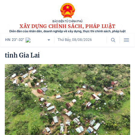
BÁO ĐIỆN TỬ CHÍNH PHỦ
XÂY DỰNG CHÍNH SÁCH, PHÁP LUẬT
Diễn đàn của nhân dân, doanh nghiệp về xây dựng, thực thi chính sách, pháp luật
HN
23°-32°
Thứ Bảy, 08/08/2026
Danh mục
tỉnh Gia Lai
Trang chủ
Chính sách mới
Tham vấn chính sách
Người dân góp ý
Doanh nghiệp hiến kế
Chính sách và cuộc sống