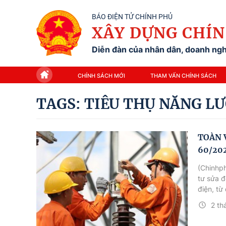
BÁO ĐIỆN TỬ CHÍNH PHỦ
XÂY DỰNG CHÍN
Diễn đàn của nhân dân, doanh nghi
CHÍNH SÁCH MỚI
THAM VẤN CHÍNH SÁCH
TAGS: TIÊU THỤ NĂNG L
TOÀN V
60/202
(Chinhph
tư sửa đ
điện, từ
của hệ t
2 th