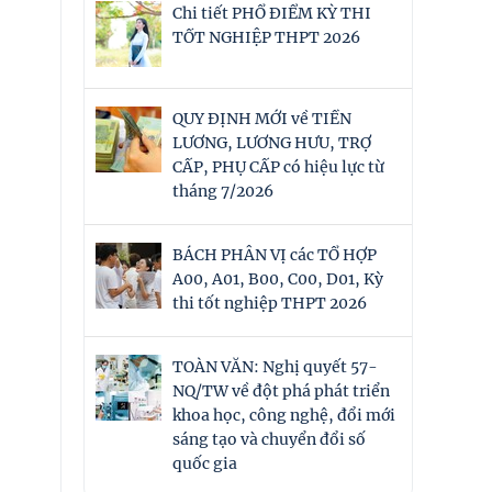
Chi tiết PHỔ ĐIỂM KỲ THI
TỐT NGHIỆP THPT 2026
QUY ĐỊNH MỚI về TIỀN
LƯƠNG, LƯƠNG HƯU, TRỢ
CẤP, PHỤ CẤP có hiệu lực từ
tháng 7/2026
BÁCH PHÂN VỊ các TỔ HỢP
A00, A01, B00, C00, D01, Kỳ
thi tốt nghiệp THPT 2026
TOÀN VĂN: Nghị quyết 57-
NQ/TW về đột phá phát triển
khoa học, công nghệ, đổi mới
sáng tạo và chuyển đổi số
quốc gia