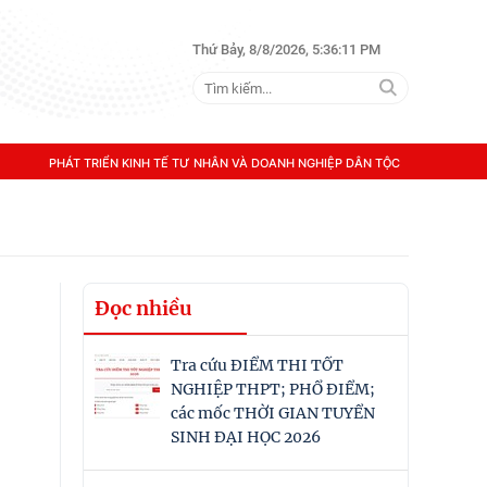
Thứ Bảy, 8/8/2026, 5:36:11 PM
PHÁT TRIỂN KINH TẾ TƯ NHÂN VÀ DOANH NGHIỆP DÂN TỘC
Đọc nhiều
Tra cứu ĐIỂM THI TỐT
NGHIỆP THPT; PHỔ ĐIỂM;
các mốc THỜI GIAN TUYỂN
SINH ĐẠI HỌC 2026