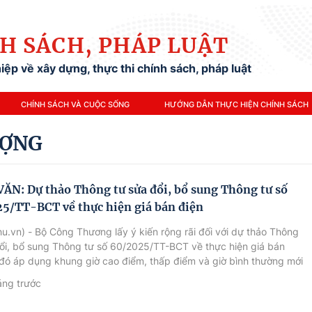
H SÁCH, PHÁP LUẬT
ệp về xây dựng, thực thi chính sách, pháp luật
CHÍNH SÁCH VÀ CUỘC SỐNG
HƯỚNG DẪN THỰC HIỆN CHÍNH SÁCH
ƯỢNG
ĂN: Dự thảo Thông tư sửa đổi, bổ sung Thông tư số
5/TT-BCT về thực hiện giá bán điện
u.vn) - Bộ Công Thương lấy ý kiến rộng rãi đối với dự thảo Thông
ổi, bổ sung Thông tư số 60/2025/TT-BCT về thực hiện giá bán
 đó áp dụng khung giờ cao điểm, thấp điểm và giờ bình thường mới
hống điện quốc gia.
áng trước