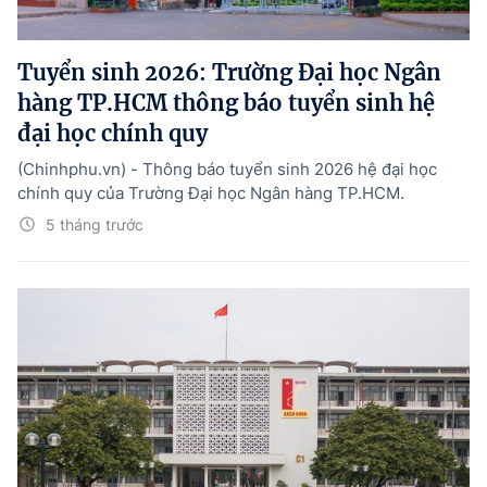
Tổng Giám đốc:
Nguyễn Hồng Sâm
Trụ sở: 16 Lê Hồng Phong - Ba Đình - Hà Nội.
Tuyển sinh 2026: Trường Đại học Ngân
Điện thoại: 080 43162; Fax: 080.48924;
hàng TP.HCM thông báo tuyển sinh hệ
Email: thongtinchinhphu@chinhphu.vn.
đại học chính quy
Theo dõi báo trên:
(Chinhphu.vn) - Thông báo tuyển sinh 2026 hệ đại học
chính quy của Trường Đại học Ngân hàng TP.HCM.
Bản quyền thuộc Báo Điện tử Chính phủ - Cổng Thông tin điện tử Chính
5 tháng trước
phủ.
Ghi rõ nguồn "Báo Điện tử Chính phủ", "Cổng Thông tin điện tử Chính phủ",
hoặc www.baochinhphu.vn, www.chinhphu.vn khi phát hành lại thông tin
từ các nguồn này.