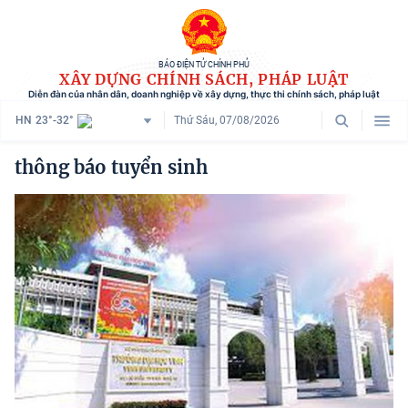
BÁO ĐIỆN TỬ CHÍNH PHỦ
XÂY DỰNG CHÍNH SÁCH, PHÁP LUẬT
Diễn đàn của nhân dân, doanh nghiệp về xây dựng, thực thi chính sách, pháp luật
HN
23°-32°
Thứ Sáu, 07/08/2026
Danh mục
thông báo tuyển sinh
Trang chủ
Chính sách mới
Tham vấn chính sách
Người dân góp ý
Doanh nghiệp hiến kế
Chính sách và cuộc sống