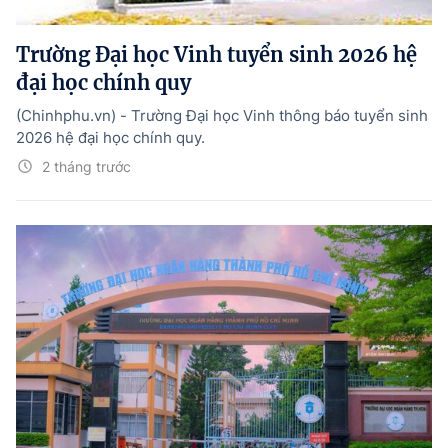
Hướng dẫn thực hiện chính sách
Trường Đại học Vinh tuyển sinh 2026 hệ
Phát triển kinh tế tư nhân và doanh nghiệp dân tộc
đại học chính quy
Ocop và chuỗi giá trị Nông sản
(Chinhphu.vn) - Trường Đại học Vinh thông báo tuyển sinh
Kinh tế tư nhân
2026 hệ đại học chính quy.
2 tháng trước
Doanh nghiệp dân tộc
Khác
Video
Photo
© BÁO ĐIỆN TỬ CHÍNH PHỦ