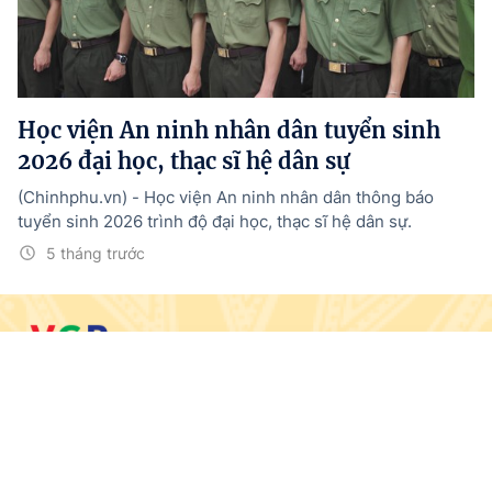
Học viện An ninh nhân dân tuyển sinh
2026 đại học, thạc sĩ hệ dân sự
(Chinhphu.vn) - Học viện An ninh nhân dân thông báo
tuyển sinh 2026 trình độ đại học, thạc sĩ hệ dân sự.
5 tháng trước
© BÁO ĐIỆN TỬ CHÍNH PHỦ
Trang chủ
Tin mới
Media
Văn bản mới
Menu
Tổng Biên tập:
Nguyễn Hồng Sâm
Giấy phép số: 19/GP-CBC, cấp ngày 10/5/2024
Trụ sở: 16 Lê Hồng Phong - Ba Đình - Hà Nội.