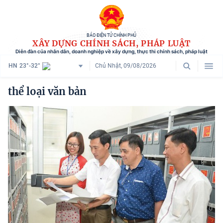
BÁO ĐIỆN TỬ CHÍNH PHỦ
XÂY DỰNG CHÍNH SÁCH, PHÁP LUẬT
Diễn đàn của nhân dân, doanh nghiệp về xây dựng, thực thi chính sách, pháp luật
HN
23°-32°
Chủ Nhật, 09/08/2026
Danh mục
thể loại văn bản
Trang chủ
Chính sách mới
Tham vấn chính sách
Người dân góp ý
Doanh nghiệp hiến kế
Chính sách và cuộc sống