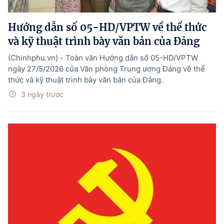
Hướng dẫn thực hiện chính sách
Hướng dẫn số 05-HD/VPTW về thể thức
Phát triển kinh tế tư nhân và doanh nghiệp dân tộc
và kỹ thuật trình bày văn bản của Đảng
Ocop và chuỗi giá trị Nông sản
(Chinhphu.vn) - Toàn văn Hướng dẫn số 05-HD/VPTW
Kinh tế tư nhân
ngày 27/5/2026 của Văn phòng Trung ương Đảng về thể
thức và kỹ thuật trình bày văn bản của Đảng.
Doanh nghiệp dân tộc
3 ngày trước
Khác
Video
Photo
© BÁO ĐIỆN TỬ CHÍNH PHỦ