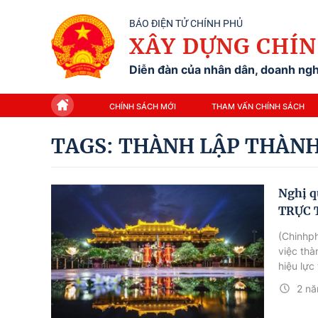
BÁO ĐIỆN TỬ CHÍNH PHỦ
XÂY DỰNG CHÍN
Diễn đàn của nhân dân, doanh nghi
CHÍNH SÁCH MỚI
THAM VẤN CHÍNH SÁCH
TAGS: THÀNH LẬP THÀN
Nghị 
TRỰC 
(Chinhp
việc thà
hiệu lực
2 nă