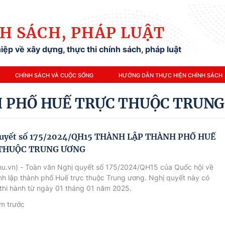
H SÁCH, PHÁP LUẬT
ệp về xây dựng, thực thi chính sách, pháp luật
CHÍNH SÁCH VÀ CUỘC SỐNG
HƯỚNG DẪN THỰC HIỆN CHÍNH SÁCH
H PHỐ HUẾ TRỰC THUỘC TRUN
quyết số 175/2024/QH15 THÀNH LẬP THÀNH PHỐ HUẾ
THUỘC TRUNG ƯƠNG
hu.vn) - Toàn văn Nghị quyết số 175/2024/QH15 của Quốc hội về
nh lập thành phố Huế trực thuộc Trung ương. Nghị quyết này có
 thi hành từ ngày 01 tháng 01 năm 2025.
m trước