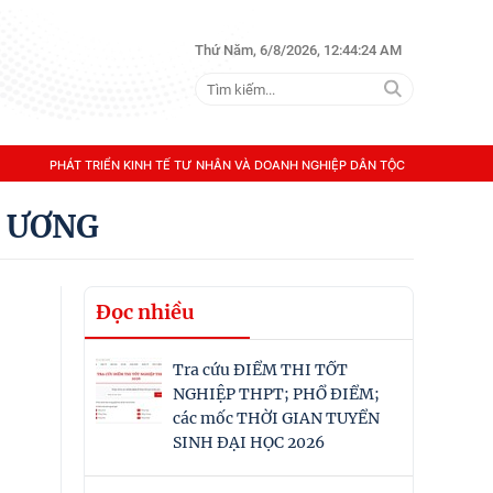
Thứ Năm, 6/8/2026, 12:44:25 AM
PHÁT TRIỂN KINH TẾ TƯ NHÂN VÀ DOANH NGHIỆP DÂN TỘC
G ƯƠNG
Đọc nhiều
Tra cứu ĐIỂM THI TỐT
NGHIỆP THPT; PHỔ ĐIỂM;
các mốc THỜI GIAN TUYỂN
SINH ĐẠI HỌC 2026