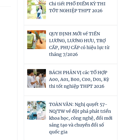
Chi tiết PHỔ ĐIỂM KỲ THI
TỐT NGHIỆP THPT 2026
QUY ĐỊNH MỚI về TIỀN
LƯƠNG, LƯƠNG HƯU, TRỢ
CẤP, PHỤ CẤP có hiệu lực từ
tháng 7/2026
BÁCH PHÂN VỊ các TỔ HỢP
A00, A01, B00, C00, D01, Kỳ
thi tốt nghiệp THPT 2026
TOÀN VĂN: Nghị quyết 57-
NQ/TW về đột phá phát triển
khoa học, công nghệ, đổi mới
sáng tạo và chuyển đổi số
quốc gia