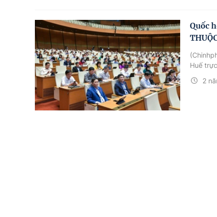
Quốc h
THUỘC
(Chinhph
Huế trực
2 nă