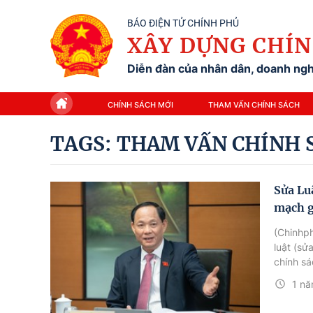
BÁO ĐIỆN TỬ CHÍNH PHỦ
XÂY DỰNG CHÍN
Diễn đàn của nhân dân, doanh nghi
CHÍNH SÁCH MỚI
THAM VẤN CHÍNH SÁCH
TAGS: THAM VẤN CHÍNH 
Sửa Lu
mạch g
(Chinhp
luật (sử
chính sá
1 nă