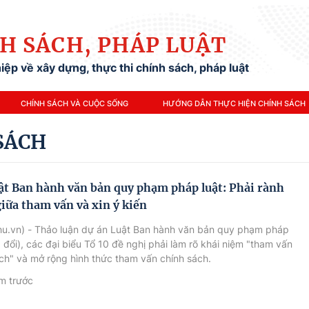
H SÁCH, PHÁP LUẬT
ệp về xây dựng, thực thi chính sách, pháp luật
CHÍNH SÁCH VÀ CUỘC SỐNG
HƯỚNG DẪN THỰC HIỆN CHÍNH SÁCH
SÁCH
ật Ban hành văn bản quy phạm pháp luật: Phải rành
iữa tham vấn và xin ý kiến
hu.vn) - Thảo luận dự án Luật Ban hành văn bản quy phạm pháp
a đổi), các đại biểu Tổ 10 đề nghị phải làm rõ khái niệm "tham vấn
ch" và mở rộng hình thức tham vấn chính sách.
m trước