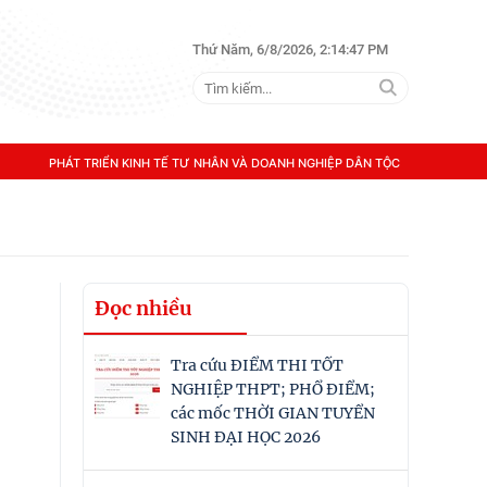
Thứ Năm, 6/8/2026, 2:14:48 PM
PHÁT TRIỂN KINH TẾ TƯ NHÂN VÀ DOANH NGHIỆP DÂN TỘC
Đọc nhiều
Tra cứu ĐIỂM THI TỐT
NGHIỆP THPT; PHỔ ĐIỂM;
các mốc THỜI GIAN TUYỂN
SINH ĐẠI HỌC 2026