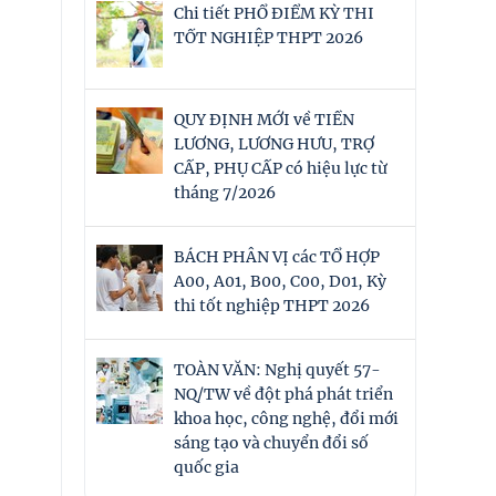
Chi tiết PHỔ ĐIỂM KỲ THI
TỐT NGHIỆP THPT 2026
QUY ĐỊNH MỚI về TIỀN
LƯƠNG, LƯƠNG HƯU, TRỢ
CẤP, PHỤ CẤP có hiệu lực từ
tháng 7/2026
BÁCH PHÂN VỊ các TỔ HỢP
A00, A01, B00, C00, D01, Kỳ
thi tốt nghiệp THPT 2026
TOÀN VĂN: Nghị quyết 57-
NQ/TW về đột phá phát triển
khoa học, công nghệ, đổi mới
sáng tạo và chuyển đổi số
quốc gia