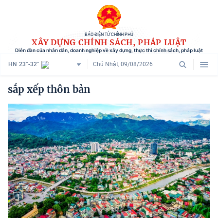
BÁO ĐIỆN TỬ CHÍNH PHỦ
XÂY DỰNG CHÍNH SÁCH, PHÁP LUẬT
Diễn đàn của nhân dân, doanh nghiệp về xây dựng, thực thi chính sách, pháp luật
HN
23°-32°
Chủ Nhật, 09/08/2026
Danh mục
sắp xếp thôn bản
Trang chủ
Chính sách mới
Tham vấn chính sách
Người dân góp ý
Doanh nghiệp hiến kế
Chính sách và cuộc sống