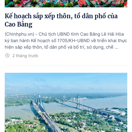
Hướng dẫn thực hiện chính sách
Kế hoạch sắp xếp thôn, tổ dân phố của
Phát triển kinh tế tư nhân và doanh nghiệp dân tộc
Cao Bằng
Ocop và chuỗi giá trị Nông sản
(Chinhphu.vn) - Chủ tịch UBND tỉnh Cao Bằng Lê Hải Hòa
Kinh tế tư nhân
ký ban hành Kế hoạch số 1705/KH-UBND về triển khai thực
hiện sắp xếp thôn, tổ dân phố và bố trí, sử dụng, chế ...
Doanh nghiệp dân tộc
2 tháng trước
Khác
Video
Photo