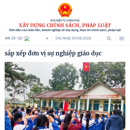
BÁO ĐIỆN TỬ CHÍNH PHỦ
XÂY DỰNG CHÍNH SÁCH, PHÁP LUẬT
Diễn đàn của nhân dân, doanh nghiệp về xây dựng, thực thi chính sách, pháp luật
HN
23°-32°
Chủ Nhật, 09/08/2026
Danh mục
sắp xếp đơn vị sự nghiệp giáo dục
Trang chủ
Chính sách mới
Tham vấn chính sách
Người dân góp ý
Doanh nghiệp hiến kế
Chính sách và cuộc sống