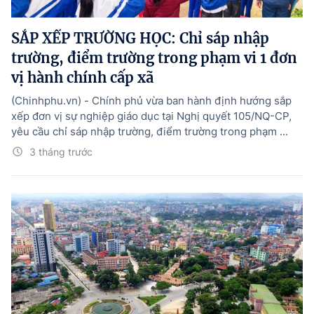
Hướng dẫn thực hiện chính sách
SẮP XẾP TRƯỜNG HỌC: Chỉ sáp nhập
Phát triển kinh tế tư nhân và doanh nghiệp dân tộc
trường, điểm trường trong phạm vi 1 đơn
Ocop và chuỗi giá trị Nông sản
vị hành chính cấp xã
Kinh tế tư nhân
(Chinhphu.vn) - Chính phủ vừa ban hành định hướng sắp
xếp đơn vị sự nghiệp giáo dục tại Nghị quyết 105/NQ-CP,
Doanh nghiệp dân tộc
yêu cầu chỉ sáp nhập trường, điểm trường trong phạm ...
Khác
3 tháng trước
Video
Photo
© BÁO ĐIỆN TỬ CHÍNH PHỦ