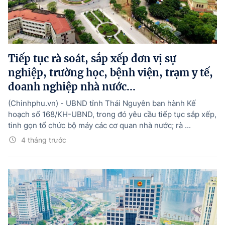
Tổng Giám đốc:
Nguyễn Hồng Sâm
Trụ sở: 16 Lê Hồng Phong - Ba Đình - Hà Nội.
Điện thoại: 080 43162; Fax: 080.48924;
Email: thongtinchinhphu@chinhphu.vn.
Tiếp tục rà soát, sắp xếp đơn vị sự
Theo dõi báo trên:
nghiệp, trường học, bệnh viện, trạm y tế,
doanh nghiệp nhà nước...
Bản quyền thuộc Báo Điện tử Chính phủ - Cổng Thông tin điện tử Chính
(Chinhphu.vn) - UBND tỉnh Thái Nguyên ban hành Kế
phủ.
hoạch số 168/KH-UBND, trong đó yêu cầu tiếp tục sắp xếp,
Ghi rõ nguồn "Báo Điện tử Chính phủ", "Cổng Thông tin điện tử Chính phủ",
hoặc www.baochinhphu.vn, www.chinhphu.vn khi phát hành lại thông tin
tinh gọn tổ chức bộ máy các cơ quan nhà nước; rà ...
từ các nguồn này.
4 tháng trước