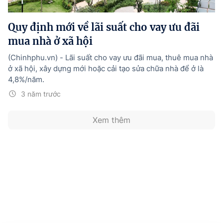
Hướng dẫn thực hiện chính sách
Quy định mới về lãi suất cho vay ưu đãi
Phát triển kinh tế tư nhân và doanh nghiệp dân tộc
mua nhà ở xã hội
Ocop và chuỗi giá trị Nông sản
(Chinhphu.vn) - Lãi suất cho vay ưu đãi mua, thuê mua nhà
Kinh tế tư nhân
ở xã hội, xây dựng mới hoặc cải tạo sửa chữa nhà để ở là
4,8%/năm.
Doanh nghiệp dân tộc
3 năm trước
Khác
Xem thêm
Video
Photo