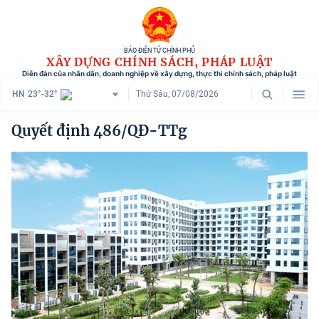
BÁO ĐIỆN TỬ CHÍNH PHỦ
XÂY DỰNG CHÍNH SÁCH, PHÁP LUẬT
Diễn đàn của nhân dân, doanh nghiệp về xây dựng, thực thi chính sách, pháp luật
HN
23°-32°
Thứ Sáu, 07/08/2026
Danh mục
Quyết định 486/QĐ-TTg
Trang chủ
Chính sách mới
Tham vấn chính sách
Người dân góp ý
Doanh nghiệp hiến kế
Chính sách và cuộc sống