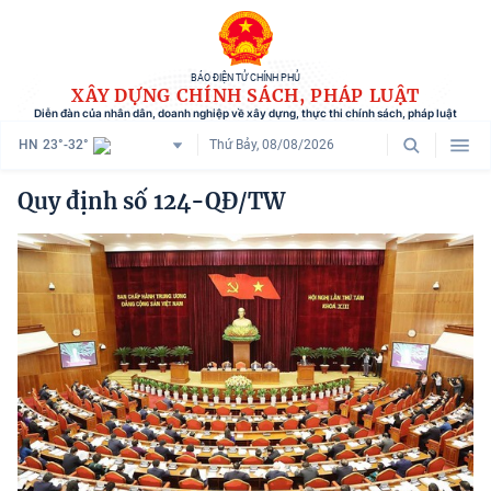
BÁO ĐIỆN TỬ CHÍNH PHỦ
XÂY DỰNG CHÍNH SÁCH, PHÁP LUẬT
Diễn đàn của nhân dân, doanh nghiệp về xây dựng, thực thi chính sách, pháp luật
HN
23°-32°
Thứ Bảy, 08/08/2026
Danh mục
Quy định số 124-QĐ/TW
Trang chủ
Chính sách mới
Tham vấn chính sách
Người dân góp ý
Doanh nghiệp hiến kế
Chính sách và cuộc sống