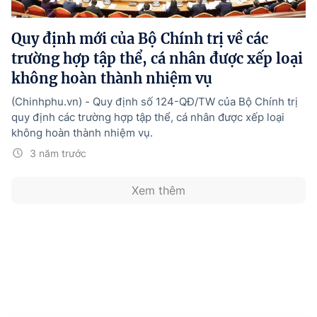
Hướng dẫn thực hiện chính sách
Quy định mới của Bộ Chính trị về các
Phát triển kinh tế tư nhân và doanh nghiệp dân tộc
trường hợp tập thể, cá nhân được xếp loại
Ocop và chuỗi giá trị Nông sản
không hoàn thành nhiệm vụ
Kinh tế tư nhân
(Chinhphu.vn) - Quy định số 124-QĐ/TW của Bộ Chính trị
quy định các trường hợp tập thể, cá nhân được xếp loại
Doanh nghiệp dân tộc
không hoàn thành nhiệm vụ.
Khác
3 năm trước
Video
Xem thêm
Photo