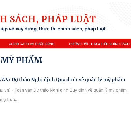
H SÁCH, PHÁP LUẬT
ệp về xây dựng, thực thi chính sách, pháp luật
CHÍNH SÁCH VÀ CUỘC SỐNG
HƯỚNG DẪN THỰC HIỆN CHÍNH SÁCH
Ý MỸ PHẨM
ĂN: Dự thảo Nghị định Quy định về quản lý mỹ phẩm
u.vn) - Toàn văn Dự thảo Nghị định Quy định về quản lý mỹ phẩm.
áng trước