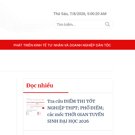
Thứ Sáu, 7/8/2026, 5:00:20 AM
PHÁT TRIỂN KINH TẾ TƯ NHÂN VÀ DOANH NGHIỆP DÂN TỘC
Đọc nhiều
Tra cứu ĐIỂM THI TỐT
NGHIỆP THPT; PHỔ ĐIỂM;
các mốc THỜI GIAN TUYỂN
SINH ĐẠI HỌC 2026