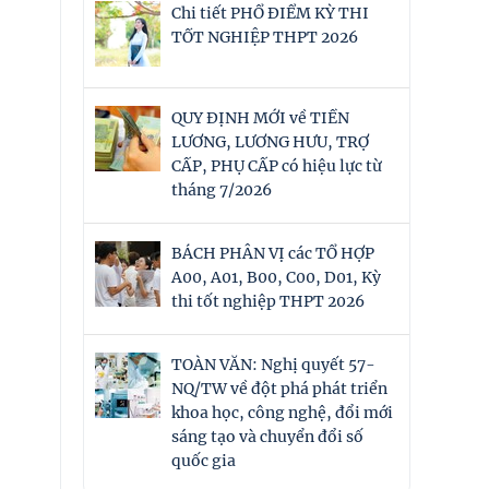
Chi tiết PHỔ ĐIỂM KỲ THI
TỐT NGHIỆP THPT 2026
QUY ĐỊNH MỚI về TIỀN
LƯƠNG, LƯƠNG HƯU, TRỢ
CẤP, PHỤ CẤP có hiệu lực từ
tháng 7/2026
BÁCH PHÂN VỊ các TỔ HỢP
A00, A01, B00, C00, D01, Kỳ
thi tốt nghiệp THPT 2026
TOÀN VĂN: Nghị quyết 57-
NQ/TW về đột phá phát triển
khoa học, công nghệ, đổi mới
sáng tạo và chuyển đổi số
quốc gia