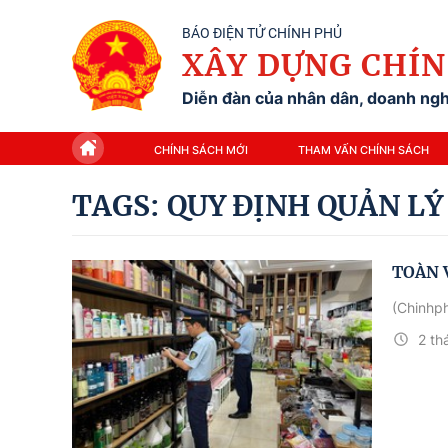
BÁO ĐIỆN TỬ CHÍNH PHỦ
XÂY DỰNG CHÍN
Diễn đàn của nhân dân, doanh nghi
CHÍNH SÁCH MỚI
THAM VẤN CHÍNH SÁCH
TAGS: QUY ĐỊNH QUẢN L
TOÀN V
(Chinhph
2 th