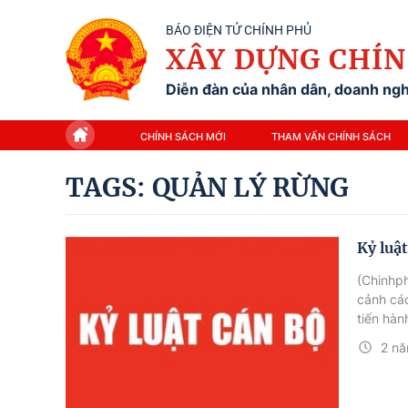
BÁO ĐIỆN TỬ CHÍNH PHỦ
XÂY DỰNG CHÍN
Diễn đàn của nhân dân, doanh nghi
CHÍNH SÁCH MỚI
THAM VẤN CHÍNH SÁCH
TAGS: QUẢN LÝ RỪNG
Kỷ luậ
(Chinhph
cảnh cá
tiến hàn
định.
2 nă