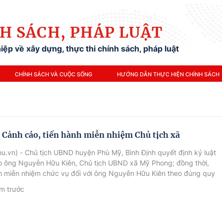
H SÁCH, PHÁP LUẬT
ệp về xây dựng, thực thi chính sách, pháp luật
CHÍNH SÁCH VÀ CUỘC SỐNG
HƯỚNG DẪN THỰC HIỆN CHÍNH SÁCH
t Cảnh cáo, tiến hành miễn nhiệm Chủ tịch xã
u.vn) - Chủ tịch UBND huyện Phù Mỹ, Bình Định quyết định kỷ luật
o ông Nguyễn Hữu Kiên, Chủ tịch UBND xã Mỹ Phong; đồng thời,
h miễn nhiệm chức vụ đối với ông Nguyễn Hữu Kiên theo đúng quy
m trước