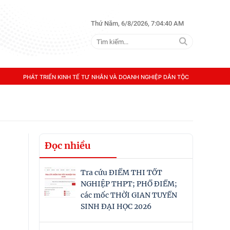
Thứ Năm, 6/8/2026, 7:04:40 AM
PHÁT TRIỂN KINH TẾ TƯ NHÂN VÀ DOANH NGHIỆP DÂN TỘC
Đọc nhiều
Tra cứu ĐIỂM THI TỐT
NGHIỆP THPT; PHỔ ĐIỂM;
các mốc THỜI GIAN TUYỂN
SINH ĐẠI HỌC 2026