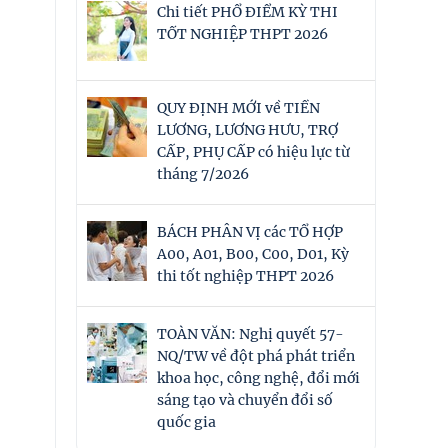
Chi tiết PHỔ ĐIỂM KỲ THI
TỐT NGHIỆP THPT 2026
QUY ĐỊNH MỚI về TIỀN
LƯƠNG, LƯƠNG HƯU, TRỢ
CẤP, PHỤ CẤP có hiệu lực từ
tháng 7/2026
BÁCH PHÂN VỊ các TỔ HỢP
A00, A01, B00, C00, D01, Kỳ
thi tốt nghiệp THPT 2026
TOÀN VĂN: Nghị quyết 57-
NQ/TW về đột phá phát triển
khoa học, công nghệ, đổi mới
sáng tạo và chuyển đổi số
quốc gia