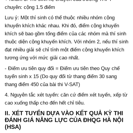
chuyên: cộng 1.5 điểm
Lưu ý: Một thí sinh có thể thuộc nhiều nhóm cộng
khuyến khích khác nhau. Khi đó, điểm cộng khuyến
khích sẽ bao gồm tổng điểm của các nhóm mà thí sinh
thuộc diện cộng khuyến khích. Với nhóm 2, nếu thí sinh
đạt nhiều giải sẽ chỉ tính một điểm cộng khuyến khích
tương ứng với mức giải cao nhất.
- Điểm ưu tiên quy đổi = Điểm ưu tiên theo Quy chế
tuyển sinh x 15 (Do quy đổi từ thang điểm 30 sang
thang điểm 450 của bài thi V-SAT)
4. Nguyên tắc xét tuyển: căn cứ điểm xét tuyển, xếp từ
cao xuống thấp cho đến hết chỉ tiêu.
II. XÉT TUYỂN DỰA VÀO KẾT QUẢ KỲ THI
ĐÁNH GIÁ NĂNG LỰC CỦA ĐHQG HÀ NỘI
(HSA)