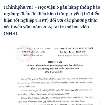
Hướng dẫn thực hiện chính sách
(Chinhphu.vn) - Học viện Ngân hàng thông báo
Phát triển kinh tế tư nhân và doanh nghiệp dân tộc
ngưỡng điểm đủ điều kiện trúng tuyển (trừ điều
kiện tốt nghiệp THPT) đối với các phương thức
Ocop và chuỗi giá trị Nông sản
xét tuyển sớm năm 2024 tại trụ sở học viện
Kinh tế tư nhân
(NHH).
Doanh nghiệp dân tộc
Khác
Video
Photo