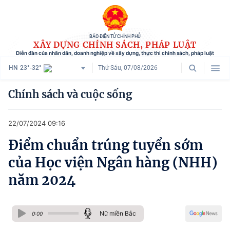
BÁO ĐIỆN TỬ CHÍNH PHỦ
XÂY DỰNG CHÍNH SÁCH, PHÁP LUẬT
Diễn đàn của nhân dân, doanh nghiệp về xây dựng, thực thi chính sách, pháp luật
HN
23°-32°
Thứ Sáu, 07/08/2026
Danh mục
Chính sách và cuộc sống
Trang chủ
22/07/2024 09:16
Chính sách mới
Điểm chuẩn trúng tuyển sớm
Tham vấn chính sách
của Học viện Ngân hàng (NHH)
Người dân góp ý
năm 2024
Doanh nghiệp hiến kế
Nữ miền Bắc
Chính sách và cuộc sống
0:00