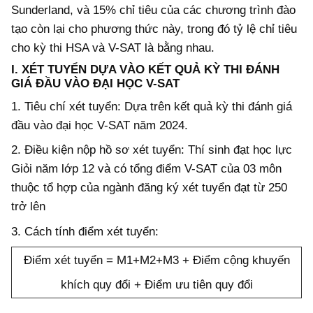
Sunderland, và 15% chỉ tiêu của các chương trình đào
tạo còn lại cho phương thức này, trong đó tỷ lệ chỉ tiêu
cho kỳ thi HSA và V-SAT là bằng nhau.
I. XÉT TUYỂN DỰA VÀO KẾT QUẢ KỲ THI ĐÁNH
GIÁ ĐẦU VÀO ĐẠI HỌC V-SAT
1. Tiêu chí xét tuyển: Dựa trên kết quả kỳ thi đánh giá
đầu vào đại học V-SAT năm 2024.
2. Điều kiện nộp hồ sơ xét tuyển: Thí sinh đạt học lực
Giỏi năm lớp 12 và có tổng điểm V-SAT của 03 môn
thuộc tổ hợp của ngành đăng ký xét tuyển đạt từ 250
trở lên
3. Cách tính điểm xét tuyển:
Điểm xét tuyển = M1+M2+M3 + Điểm cộng khuyến
khích quy đổi + Điểm ưu tiên quy đổi