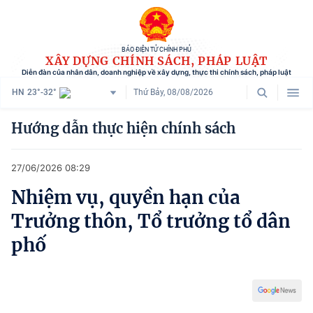
BÁO ĐIỆN TỬ CHÍNH PHỦ
XÂY DỰNG CHÍNH SÁCH, PHÁP LUẬT
Diễn đàn của nhân dân, doanh nghiệp về xây dựng, thực thi chính sách, pháp luật
HN
23°-32°
Thứ Bảy, 08/08/2026
Danh mục
Hướng dẫn thực hiện chính sách
Trang chủ
27/06/2026 08:29
Chính sách mới
Nhiệm vụ, quyền hạn của
Tham vấn chính sách
Trưởng thôn, Tổ trưởng tổ dân
Người dân góp ý
phố
Doanh nghiệp hiến kế
Chính sách và cuộc sống