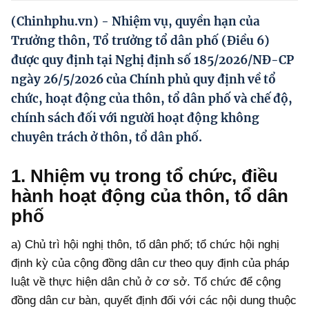
Hướng dẫn thực hiện chính sách
(Chinhphu.vn) - Nhiệm vụ, quyền hạn của
Phát triển kinh tế tư nhân và doanh nghiệp dân tộc
Trưởng thôn, Tổ trưởng tổ dân phố (Điều 6)
được quy định tại Nghị định số 185/2026/NĐ-CP
Ocop và chuỗi giá trị Nông sản
ngày 26/5/2026 của Chính phủ quy định về tổ
Kinh tế tư nhân
chức, hoạt động của thôn, tổ dân phố và chế độ,
chính sách đối với người hoạt động không
Doanh nghiệp dân tộc
chuyên trách ở thôn, tổ dân phố.
Khác
1. Nhiệm vụ trong tổ chức, điều
Video
hành hoạt động của thôn, tổ dân
Photo
phố
a) Chủ trì hội nghị thôn, tổ dân phố; tổ chức hội nghị
định kỳ của cộng đồng dân cư theo quy định của pháp
luật về thực hiện dân chủ ở cơ sở. Tổ chức để cộng
đồng dân cư bàn, quyết định đối với các nội dung thuộc