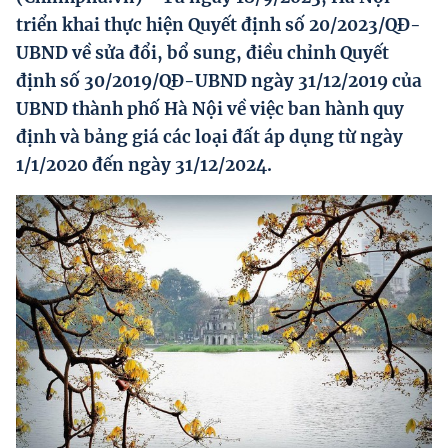
Hướng dẫn thực hiện chính sách
triển khai thực hiện Quyết định số 20/2023/QĐ-
UBND về sửa đổi, bổ sung, điều chỉnh Quyết
Phát triển kinh tế tư nhân và doanh nghiệp dân tộc
định số 30/2019/QĐ-UBND ngày 31/12/2019 của
Ocop và chuỗi giá trị Nông sản
UBND thành phố Hà Nội về việc ban hành quy
định và bảng giá các loại đất áp dụng từ ngày
Kinh tế tư nhân
1/1/2020 đến ngày 31/12/2024.
Doanh nghiệp dân tộc
Khác
Video
Photo