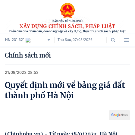
BÁO ĐIỆN TỬ CHÍNH PHỦ
XÂY DỰNG CHÍNH SÁCH, PHÁP LUẬT
Diễn đàn của nhân dân, doanh nghiệp về xây dựng, thực thi chính sách, pháp luật
HN
23°-32°
Thứ Sáu, 07/08/2026
Danh mục
Chính sách mới
Trang chủ
21/09/2023 08:52
Chính sách mới
Quyết định mới về bảng giá đất
Tham vấn chính sách
thành phố Hà Nội
Người dân góp ý
Doanh nghiệp hiến kế
Chính sách và cuộc sống
(Chinhphu.vn) - Từ ngày 18/9/2023, Hà Nội