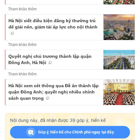
Tham khảo thêm
Hà Nội siết điều kiện đăng ký thường trú
để giải nén, giảm tải áp lực cho nội thành
Tham khảo thêm
Quyết nghị chủ trương thành lập quận
Đông Anh, Hà Nội
Tham khảo thêm
Hà Nội xem xét thông qua Đề án thành lập
quận Đông Anh; quyết nghị nhiều chính
sách quan trọng
Nội dung này, đã nhận được
39
góp ý, hiến kế
Góp ý, hiến kế cho Chính phủ ngay tại đây