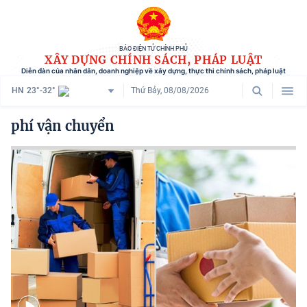
BÁO ĐIỆN TỬ CHÍNH PHỦ
XÂY DỰNG CHÍNH SÁCH, PHÁP LUẬT
Diễn đàn của nhân dân, doanh nghiệp về xây dựng, thực thi chính sách, pháp luật
HN
23°-32°
Thứ Bảy, 08/08/2026
Danh mục
phí vận chuyển
Trang chủ
Chính sách mới
Tham vấn chính sách
Người dân góp ý
Doanh nghiệp hiến kế
Chính sách và cuộc sống