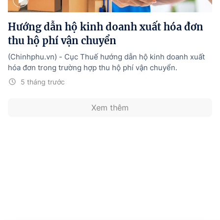
Hướng dẫn thực hiện chính sách
Hướng dẫn hộ kinh doanh xuất hóa đơn
Phát triển kinh tế tư nhân và doanh nghiệp dân tộc
thu hộ phí vận chuyển
Ocop và chuỗi giá trị Nông sản
(Chinhphu.vn) - Cục Thuế hướng dẫn hộ kinh doanh xuất
Kinh tế tư nhân
hóa đơn trong trường hợp thu hộ phí vận chuyển.
5 tháng trước
Doanh nghiệp dân tộc
Khác
Xem thêm
Video
Photo