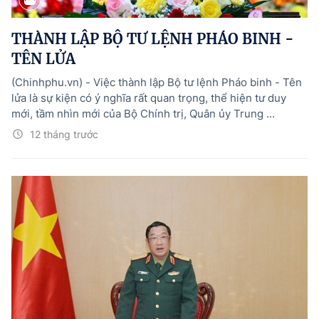
Hướng dẫn thực hiện chính sách
THÀNH LẬP BỘ TƯ LỆNH PHÁO BINH -
Phát triển kinh tế tư nhân và doanh nghiệp dân tộc
TÊN LỬA
Ocop và chuỗi giá trị Nông sản
(Chinhphu.vn) - Việc thành lập Bộ tư lệnh Pháo binh - Tên
Kinh tế tư nhân
lửa là sự kiện có ý nghĩa rất quan trọng, thể hiện tư duy
mới, tầm nhìn mới của Bộ Chính trị, Quân ủy Trung ...
Doanh nghiệp dân tộc
12 tháng trước
Khác
Video
Photo
© BÁO ĐIỆN TỬ CHÍNH PHỦ