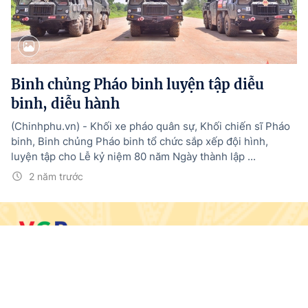
Binh chủng Pháo binh luyện tập diễu
binh, diễu hành
(Chinhphu.vn) - Khối xe pháo quân sự, Khối chiến sĩ Pháo
binh, Binh chủng Pháo binh tổ chức sắp xếp đội hình,
luyện tập cho Lễ kỷ niệm 80 năm Ngày thành lập ...
2 năm trước
© BÁO ĐIỆN TỬ CHÍNH PHỦ
Trang chủ
Tin mới
Media
Văn bản mới
Menu
Tổng Biên tập:
Nguyễn Hồng Sâm
Giấy phép số: 19/GP-CBC, cấp ngày 10/5/2024