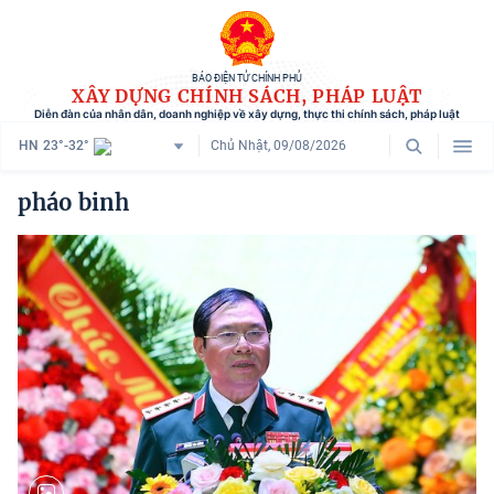
BÁO ĐIỆN TỬ CHÍNH PHỦ
XÂY DỰNG CHÍNH SÁCH, PHÁP LUẬT
Diễn đàn của nhân dân, doanh nghiệp về xây dựng, thực thi chính sách, pháp luật
HN
23°-32°
Chủ Nhật, 09/08/2026
Danh mục
pháo binh
Trang chủ
Chính sách mới
Tham vấn chính sách
Người dân góp ý
Doanh nghiệp hiến kế
Chính sách và cuộc sống