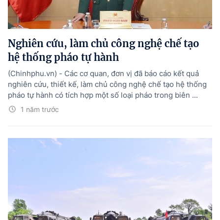
Tổng Giám đốc:
Nguyễn Hồng Sâm
Trụ sở: 16 Lê Hồng Phong - Ba Đình - Hà Nội.
Điện thoại: 080 43162; Fax: 080.48924;
Nghiên cứu, làm chủ công nghệ chế tạo
Email: thongtinchinhphu@chinhphu.vn.
hệ thống pháo tự hành
Theo dõi báo trên:
(Chinhphu.vn) - Các cơ quan, đơn vị đã báo cáo kết quả
nghiên cứu, thiết kế, làm chủ công nghệ chế tạo hệ thống
pháo tự hành có tích hợp một số loại pháo trong biên ...
Bản quyền thuộc Báo Điện tử Chính phủ - Cổng Thông tin điện tử Chính
phủ.
1 năm trước
Ghi rõ nguồn "Báo Điện tử Chính phủ", "Cổng Thông tin điện tử Chính phủ",
hoặc www.baochinhphu.vn, www.chinhphu.vn khi phát hành lại thông tin
từ các nguồn này.