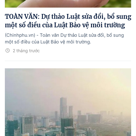
Hướng dẫn thực hiện chính sách
TOÀN VĂN: Dự thảo Luật sửa đổi, bổ sung
Phát triển kinh tế tư nhân và doanh nghiệp dân tộc
một số điều của Luật Bảo vệ môi trường
Ocop và chuỗi giá trị Nông sản
(Chinhphu.vn) - Toàn văn Dự thảo Luật sửa đổi, bổ sung
Kinh tế tư nhân
một số điều của Luật Bảo vệ môi trường.
2 tháng trước
Doanh nghiệp dân tộc
Khác
Video
Photo
© BÁO ĐIỆN TỬ CHÍNH PHỦ