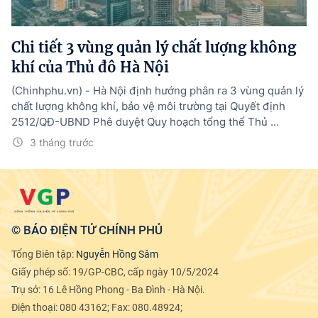
Tổng Giám đốc:
Nguyễn Hồng Sâm
Trụ sở: 16 Lê Hồng Phong - Ba Đình - Hà Nội.
Chi tiết 3 vùng quản lý chất lượng không
Điện thoại: 080 43162; Fax: 080.48924;
khí của Thủ đô Hà Nội
Email: thongtinchinhphu@chinhphu.vn.
(Chinhphu.vn) - Hà Nội định hướng phân ra 3 vùng quản lý
Theo dõi báo trên:
chất lượng không khí, bảo vệ môi trường tại Quyết định
2512/QĐ-UBND Phê duyệt Quy hoạch tổng thể Thủ ...
Bản quyền thuộc Báo Điện tử Chính phủ - Cổng Thông tin điện tử Chính
3 tháng trước
phủ.
Ghi rõ nguồn "Báo Điện tử Chính phủ", "Cổng Thông tin điện tử Chính phủ",
hoặc www.baochinhphu.vn, www.chinhphu.vn khi phát hành lại thông tin
từ các nguồn này.
© BÁO ĐIỆN TỬ CHÍNH PHỦ
Tổng Biên tập:
Nguyễn Hồng Sâm
Giấy phép số: 19/GP-CBC, cấp ngày 10/5/2024
Trụ sở: 16 Lê Hồng Phong - Ba Đình - Hà Nội.
Điện thoại: 080 43162; Fax: 080.48924;