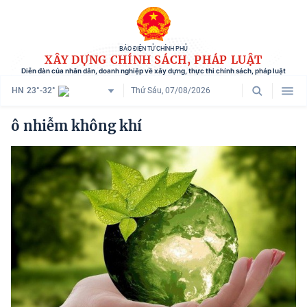
BÁO ĐIỆN TỬ CHÍNH PHỦ
XÂY DỰNG CHÍNH SÁCH, PHÁP LUẬT
Diễn đàn của nhân dân, doanh nghiệp về xây dựng, thực thi chính sách, pháp luật
HN
23°-32°
Thứ Sáu, 07/08/2026
Danh mục
ô nhiễm không khí
Trang chủ
Chính sách mới
Tham vấn chính sách
Người dân góp ý
Doanh nghiệp hiến kế
Chính sách và cuộc sống